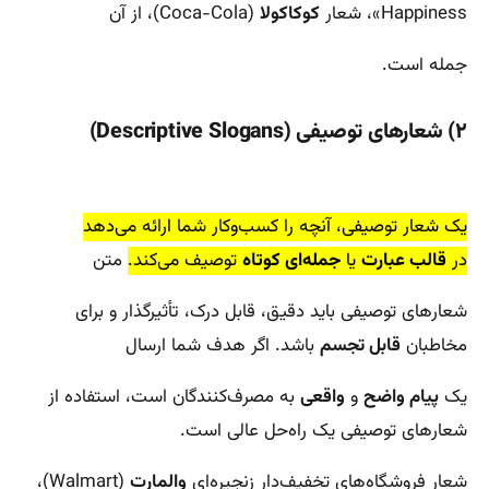
Happiness»، شعار
کوکاکولا
(Coca-Cola)، از آن
جمله است.
۲) شعارهای توصیفی (Descriptive Slogans)
یک شعار توصیفی، آنچه را کسب‌وکار شما ارائه می‌دهد
در
قالب عبارت
یا
جمله‌ا‌ی کوتاه
توصیف می‌کند.
متن
شعارهای توصیفی باید دقیق، قابل درک، تأثیرگذار و برای
مخاطبان
قابل تجسم
باشد. اگر هدف شما ارسال
یک
پیام واضح
و
واقعی
به مصرف‌کنندگان است، استفاده از
شعارهای توصیفی یک راه‌حل عالی است.
شعار فروشگاه‌های تخفیف‌دار زنجیره‌ای
والمارت
(Walmart)،