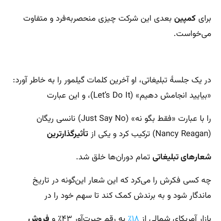
برای
کمپین
بعدی این شرکت چیزی منحصربه‌فرد و متفاوت
می‌خواست.
در یک جلسۀ تبلیغاتی، او آخرین کلمات گیلمور را به خاطر آورد:
«بیایید انجامش دهیم» (Let’s Do It)، و این عبارت
را با عبارت «فقط بگو نه» (Just Say No) نانسی ریگان
(Nancy Reagan) ترکیب کرد و یکی از
تأثیرگذارترین
شعارهای تبلیغاتی
تمام دوران‌ها‌ خلق شد.
چه کسی فکرش را می‌کرد که این شعار این‌‌گونه در تاریخ
ماندگار شود و به برندش کمک کند تا سهم خود را در
بازار آمریکای شمالی از
۱۸٪
به رقم حیرت‌آور ۴۳٪ و
فروش