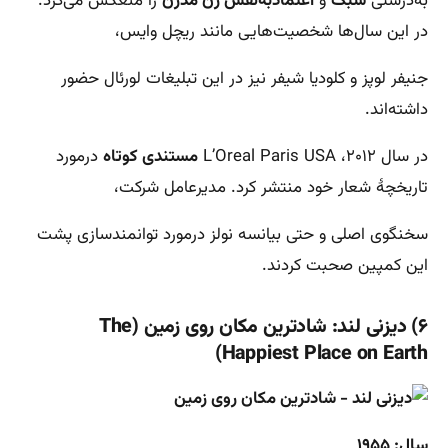
به‌درستی
سبک
و
اعتمادبه‌نفس زن مدرن
را منعکس می‌کرد.
در این سال‌ها شخصیت‌هایی مانند ریچل وایس،
جنیفر لوپز و کلودیا شیفر نیز در این تبلیغات لورئال حضور
داشته‌اند.
در سال ۲۰۱۲، L’Oreal Paris USA
مستندی کوتاه
درمورد
تاریخچۀ شعار خود منتشر کرد. مدیرعامل شرکت،
سخنگوی اصلی و حتی بیانسه نولز درمورد توانمندسازی پشت
این کمپین صحبت کردند.
۶) دیزنی لند: شادترین مکان روی زمین (The
Happiest Place on Earth)
سال: ۱۹۵۵