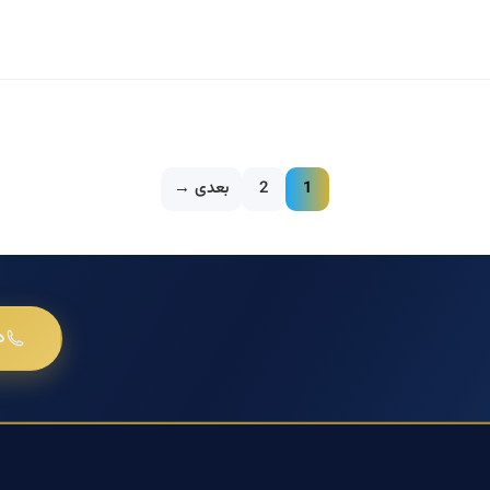
1
2
بعدی →
د