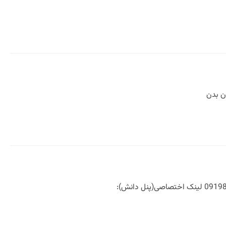
ن بدن
۱۰۰ نکته در زبان بدن ۱۰۰ نکته زبان بدن نوشته دکتر سیدمازیارمیر فروردین 1387 09120054873 09198718767 لینک اختصاصی(پنل دانش):