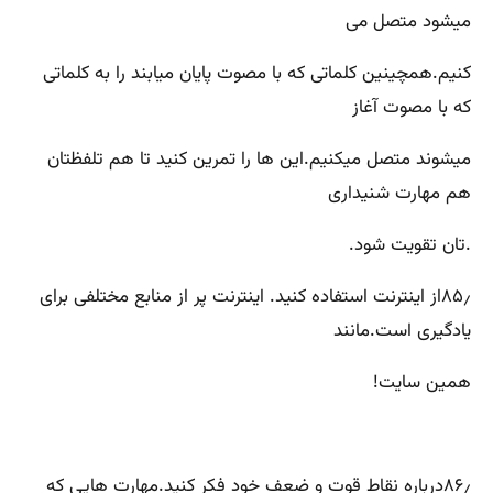
میشود متصل می
کنیم.همچینین کلماتی که با مصوت پایان میابند را به کلماتی
که با مصوت آغاز
میشوند متصل میکنیم.این ها را تمرین کنید تا هم تلفظتان
هم مهارت شنیداری
.تان تقویت شود.
۸۵٫از اینترنت استفاده کنید. اینترنت پر از منابع مختلفی برای
یادگیری است.مانند
همین سایت!
۸۶٫درباره نقاط قوت و ضعف خود فکر کنید.مهارت هایی که