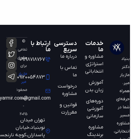
©
خدمات
دسترسی
ارتباط با
ما
سریع
ما
تمامی
مشاوره و
درباره ما
حقوق
بنیاد
09198718767
استراتژی
برای
دکتر
تماس با
انتخاباتی
مازیار
ما
مازیار
09120054873
میر
آموزش
میر،
درخواست
زبان بدن
محفوظ
همراه
مشاوره
است
mazyarmir.com@gmail.com
حرفه‌ای
دوره‌های
قوانین و
-
شما در
آموزشی
مقررارت
2025
مسیر
سازمانی
تهران میدان
مشاوره
مشاوره
نوبنیاد،خیابان
انتخاباتی،
برندینگ
پاسداران،کوچه نارنجستان