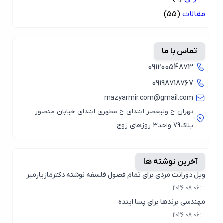
مقالات
(55)
تماس با ما
09120054873
09198718767
mazyarmir.com@gmail.com
تهران خ ولیعصر ابتدای خ مطهری ابتدای خیابان منصور
پلاک79 واحد3 روزهای زوج
آخرین نوشته ها
ویل دورانت مردی برای تمام فصول فلسفه نوشته دکترمازیارمیر
2026-08-06
مهندسی برندها برای پسا اینده
2026-08-06