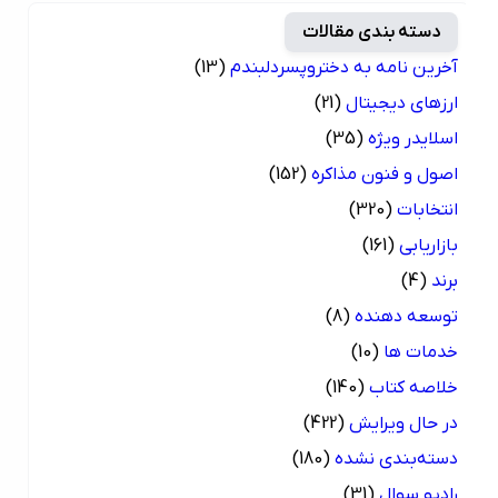
دسته بندی مقالات
آخرین نامه به دختروپسردلبندم
(13)
ارزهای دیجیتال
(21)
اسلایدر ویژه
(35)
اصول و فنون مذاکره
(152)
انتخابات
(320)
بازاریابی
(161)
برند
(4)
توسعه دهنده
(8)
خدمات ها
(10)
خلاصه کتاب
(140)
در حال ویرایش
(422)
دسته‌بندی نشده
(180)
رادیو سوال
(31)