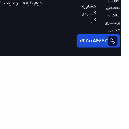
آموزش
دوم طبقه سوم واحد 301
مشاوره
تخصصی
کسب و
املاک و
کار
برندسازی
شخصی.
09120054873