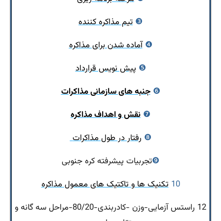
❸
تیم مذاکره کننده
❹
آماده شدن برای مذاکره
❺
پیش نویس قرارداد
❻
جنبه های سازمانی مذاکرات
❼
نقش و اهداف مذاکره
❽
رفتار در طول مذاکرات
❾
تجربیات پیشرفته کره جنوبی
10
تکنیک ها و تاکتیک های معمول مذاکره
12 راستس آزمایی-وزن -کادربندی-80/20-مراحل سه گانه و