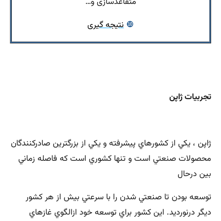
متقاعدسازی و…
❿
نتیجه گیری
تجربیات ژاپن
ژاپن ، يكي از كشورهاي پيشرفته و يكي از بزرگترين صادركنندگان
محصولات صنعتي است و تنها كشوري است كه فاصله زماني
بين درحال
توسعه بودن تا صنعتي شدن را با سرعتي بيش از هر كشور
ديگر درنورديد. اين كشور براي توسعه خود ازالگوي غازهاي