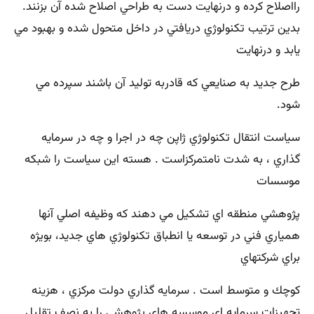
رااصلاح كرده و درنهايت دست به طراحي اصلاح شده آن بزنند.
بدين ترتيب تكنولوژي دريافتي در داخل متحول شده و بهبود مي
يابد و درنهايت
طرح جديد به صنايعي كه قادربه توليد آن باشند سپرده مي
شود.
سياست انتقال تكنولوژي ژاپن چه در اجرا و چه در سرمايه
گذاري ، به شدت نامتمركزاست . هسته اين سياست را شبكه
موسسات
پژوهشي منطقه اي تشكيل مي دهند كه وظيفه اصلي آنها
همياري فني در توسعه يا انطباق تكنولوژي هاي جديد، بويژه
براي شركتهاي
كوچك و متوسط است . سرمايه گذاري دولت مركزي ، هزينه
تجهيزات سرمايه اي موسسه هاي پژوهشي را به نصف تقليل