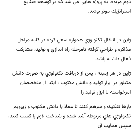
دوم مربوط به پروژه هايي مي شد كه در توسعه صنايع
استراتژيك موثر بودند.
ژاپن در انتقال تكنولوژي همواره سعي كرده در كليه مراحل
مذاكره و طراحي گرفته تامرحله راه اندازي و توليد، مشاركت
فعال داشته باشد.
ژاپن در هر زمينه ، پس از دريافت تكنولوژي به صورت دانش
متبلور در ابزار توليد و دانش مكتوب ، ابتدا از متخصصان
امرخواسته تا ابزار توليد را
بارها تفكيك و سرهم كنند تا عملا با دانش مكتوب و زيروبم
تكنولوژي هاي مربوطه آشنا شده و شناخت لازم را كسب كنند،
سپس معايب آن