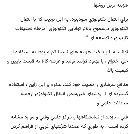
هزينه ترين روشها
براي انتقال تكنولوژي سودببرد. به اين ترتيب كه با انتقال
تكنولوژي درسطوح بالاتر توانايي تكنولوژي “مرحله تحقيقات
كاربردي و توسعه اي “
توانسته با پرداخت هزينه هاي نسبتا كم مربوط به استفاده از
حق اختراع ، با بهبود فرايند توليد و عرضه كالا به قيمت پايين و
كيفيت بالا،
منافع سرشاري را نصيب خود كند. علاوه بر اين ژاپن ، استفاده
گسترده اي از روشهاي غيررسمي انتقال تكنولوژي ازجمله
مبادلات علمي و
فني ، بازديد از نمايشگاهها و مراكز علمي وفني و موارد مشابه
كرده است ، به طوري كه عمدتا شركتهاي غربي از فراهم كردن