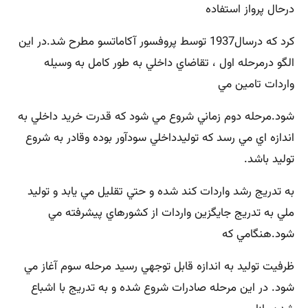
درحال پرواز استفاده
كرد كه درسال1937 توسط پروفسور آكاماتسو مطرح شد.در اين
الگو درمرحله اول ، تقاضاي داخلي به طور كامل به وسيله
واردات تامين مي
شود.مرحله دوم زماني شروع مي شود كه قدرت خريد داخلي به
اندازه اي مي رسد كه توليدداخلي سودآور بوده وقادر به شروع
توليد باشد.
به تدريج رشد واردات كند شده و حتي تقليل مي يابد و توليد
ملي به تدريج جايگزين واردات از كشورهاي پيشرفته مي
شود.هنگامي كه
ظرفيت توليد به اندازه قابل توجهي رسيد مرحله سوم آغاز مي
شود. در اين مرحله صادرات شروع شده و به تدريج با اشباع