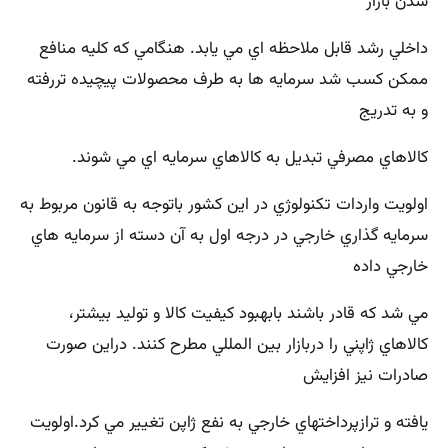
شدن بازار
داخلي رشد قابل ملاحظه اي مي يابد. هنگامي كه كليه منافع
ممكن كسب شد سرمايه ها به طرف محصولات پيچيده تررفته
و به تدريج
كالاهاي مصرفي تبديل به كالاهاي سرمايه اي مي شوند.
اولويت واردات تكنولوژي در اين كشور باتوجه به قانون مربوط به
سرمايه گذاري خارجي در درجه اول به آن دسته از سرمايه هاي
خارجي داده
مي شد كه قادر باشند بابهبود كيفيت كالا و توليد بيشتر،
كالاهاي ژاپني را دربازار بين المللي مطرح كنند. دراين صورت
صادرات نيز افزايش
يافته و ترازپرداختهاي خارجي به نفع ژاپن تغيير مي كرد.اولويت