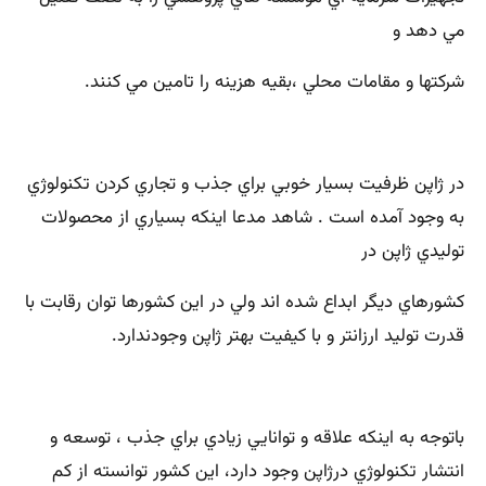
مي دهد و
شركتها و مقامات محلي ،بقيه هزينه را تامين مي كنند.
در ژاپن ظرفيت بسيار خوبي براي جذب و تجاري كردن تكنولوژي
به وجود آمده است . شاهد مدعا اينكه بسياري از محصولات
توليدي ژاپن در
كشورهاي ديگر ابداع شده اند ولي در اين كشورها توان رقابت با
قدرت توليد ارزانتر و با كيفيت بهتر ژاپن وجودندارد.
باتوجه به اينكه علاقه و توانايي زيادي براي جذب ، توسعه و
انتشار تكنولوژي درژاپن وجود دارد، اين كشور توانسته از كم