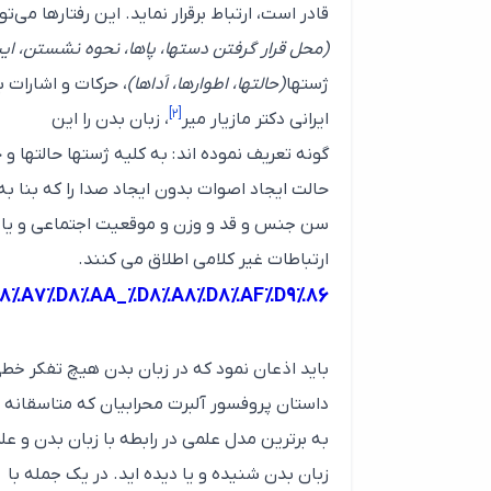
قادر است، ارتباط برقرار نماید. این رفتارها می
(محل قرار گرفتن دستها، پاها، نحوه نشستن، ایس
ژستها
(حالتها، اطوارها، اَداها)
، حرکات و اشارات 
[۲]
ایرانی دکتر مازیار میر
، زبان بدن را این
گونه تعریف نموده اند : به کلیه ژستها حالتها 
حالت ایجاد اصوات بدون ایجاد صدا را که بنا به
سن جنس و قد و وزن و موقعیت اجتماعی و یا جغرا
ارتباطات غیر کلامی اطلاق می کنند.
1%D8%A7%D8%AA_%D8%A8%D8%AF%D9%86
باید اذعان نمود که در زبان بدن هیچ تفکر خط
داستان پروفسور آلبرت محرابیان که متاسقانه د
زبان بدن شنیده و یا دیده اید. در یک جمله با