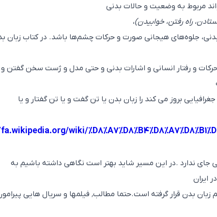
‌تواند مربوط به وضعیت و حالات بدنی
تادن، راه رفتن، خوابیدن)
،
بدنی، جلوه‌های هیجانی صورت و حرکات چشم‌ها باشد. در کتاب زبان ب
و حرکات و رفتار انسانی و اشارات بدنی و حتی مدل و ژست سخن گفتن و ی
فیایی بروز می کند را زبان بدن یا تن گفت و یا تن گفتار و یا
//fa.wikipedia.org/wiki/%D8%A7%D8%B4%D8%A7%D8%B
ی جای ندارد .در این مسیر شاید بهتر است نگاهی داشته باشیم به
ر ایران
به برترین مدل علمی در رابطه با زبان بدن و علم زبان بدن قرار گرفته است.حتما مطالب٬ فیلمها و سریال هایی پیرا