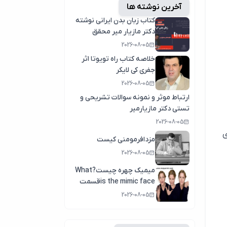
آخرین نوشته ها
کتاب زبان بدن ایرانی نوشته
دکتر مازیار میر محقق
وپژوهشگر زبان بدن
2026-08-05
خلاصه کتاب راه تویوتا اثر
جفری کی لایکر
2026-08-05
ارتباط موثر و نمونه سوالات تشریحی و
تستی دکتر مازیارمیر
2026-08-05
ای
مزدافرمومنی کیست
2026-08-05
میمیک چهره چیست?What
is the mimic faceقسمت
اول
2026-08-05