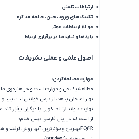
ارتباطات تلفنی
تکنیک‌های ورود، حین، خاتمه مذاکره
موانع ارتباطات موثر
بایدها و نبایدها در برقراری ارتباط
اصول علمی و عملی تشریفات
مهارت مطالعه کردن:
مطالعه یک فن و مهارت است و هر هنرجوی ماهری 
بهتر امتحان بدهد، از درس خواندن لذت ببرد و د
نهایت بتواند ارتباط خوبی با دیگران برقرار کن
از است که در زبان فارسی «پس ختام»
PQ4Rبهترین و مؤثرترین آنها روش گرفته و شامل شش مرحله به ترتیب زیر می باشد:
* پیش خوانی(preview)