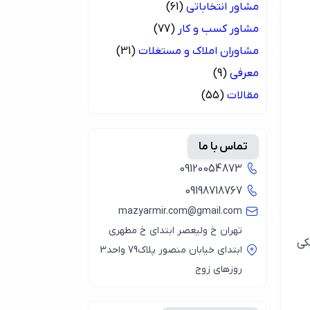
مشاور انتخاباتی
(61)
مشاور کسب و کار
(77)
مشاوران املاک و مستغلات
(31)
معرفی
(9)
مقالات
(55)
تماس با ما
09120054873
09198718767
mazyarmir.com@gmail.com
تهران خ ولیعصر ابتدای خ مطهری
کی
ابتدای خیابان منصور پلاک79 واحد3
روزهای زوج