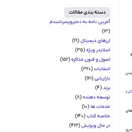
دسته بندی مقالات
آخرین نامه به دختروپسردلبندم
(13)
ارزهای دیجیتال
(21)
اسلایدر ویژه
(35)
اصول و فنون مذاکره
(152)
انتخابات
(320)
یدن
بازاریابی
(161)
برند
(4)
کره
توسعه دهنده
(8)
خدمات ها
(10)
های
خلاصه کتاب
(140)
در حال ویرایش
(422)
دری