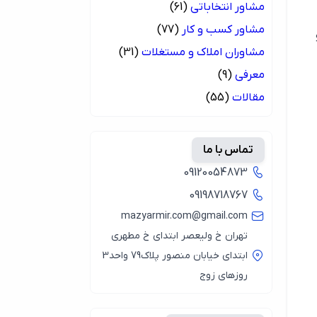
مشاور انتخاباتی
(61)
مشاور کسب و کار
(77)
مشاوران املاک و مستغلات
(31)
معرفی
(9)
مقالات
(55)
تماس با ما
09120054873
09198718767
mazyarmir.com@gmail.com
تهران خ ولیعصر ابتدای خ مطهری
ابتدای خیابان منصور پلاک79 واحد3
روزهای زوج