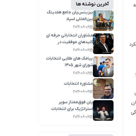
آخرین نوشته ها
ه
بیزینس‌پلن جامع هلدینگ
بین‌المللی اسپاد
2026-08-06
مشاوران انتخاباتی حرفه ای
کلیدهای موفقیت در
کرد
انتخابات سال1404
2026-08-06
پیامک های طلایی انتخابات
شورای شهر ۱۴۰۵
2026-08-06
مشاوره انتخابات
2026-08-06
پلن فوق‌ممتاز سوپر
ان
استراتژیک برای انتخابات
گی
2026-08-06