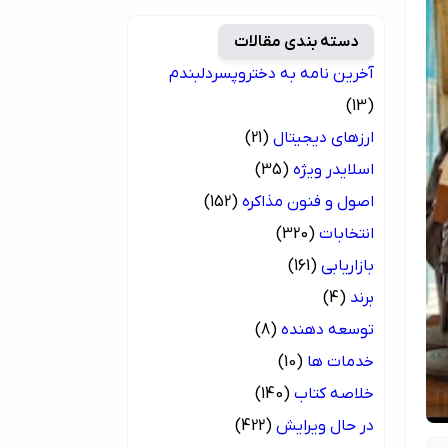
دسته بندی مقالات
آخرین نامه به دختروپسردلبندم
(13)
ارزهای دیجیتال
(21)
اسلایدر ویژه
(35)
اصول و فنون مذاکره
(152)
انتخابات
(320)
بازاریابی
(161)
برند
(4)
توسعه دهنده
(8)
خدمات ها
(10)
خلاصه کتاب
(140)
در حال ویرایش
(422)