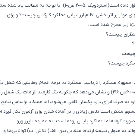
مدیران به ارزیابی عملکرد مؤثر را تحت الشعاع قرار داده است(استردویک ،۲۰۰۵ ص۱۰). با توجه به مطالب یاد
 موثر بر اثربخشی نظام ارزشیابی عملکرد کارکنان چیست؟ و برای
ژه زیر مطرح شده است.
ملکرد چیست؟
ا مفهوم عملکرد را دریابیم. عملکرد به درجه انجام وظایفی که شغل ی
کارمند را تکمیل می‌کند اشاره دارد (بایرز و رو، ۲۰۰۸:ص ۲۱۶) و نشان می‌دهد که چگونه یک کارمند الزامات یک شغل 
ره به صرف انرژی دارد یکسان تلقی می‌شود، اما عملکرد براساس نتایج
انشجو ممکن است تلاش زیادی را در آماده شدن برای آزمون بکار گیرد ام
صورت گرفته اما عملکرد پایین بوده است. به عقیده بایرز ورو
 می‌تواند به عنوان نتیجه ارتباط متقابل بین: الف) تلاش، ب) توانایی‌ها و