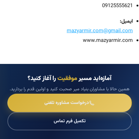
09125555621
ایمیل:
mazyarmir.com@gmail.com
www.mazyarmir.com
آمازه‌اید مسیر
موفقیت
را آغاز کنید؟
همین حالا با مشاوران بنیاد میر صحبت کنید و اولین قدم را بردارید.
درخواست مشاوره تلفنی
تکمیل فرم تماس