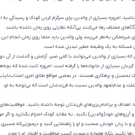
ه باشید‌: امروزه بسیاری از والدین برای سرگرم کردن کودک و رسیدگی به ا
شخصی‌شان، کودک را پای بازی‌های رایانه‌ای یا CD‌های مختلف رها می‌کنند بی‌آنکه نظارتی روی زمان داشته باشند.
مری غیرممکن به‌نظر می‌رسد ولی والدین باید حتما روی زمان انجام این
این مسئله به یک وظیفه خطیر تبدیل شده است‌.
ردی که بسیاری از والدین می‌توانند با کمی صبر، آرامش و گذشت از آن دو
بان بسیاری از خانواده‌ها را گرفته است‌. امروزه ثابت شده که بچه‌ه
ترک تحصیل و بزهکاری هستند‌. در بعضی مواقع طلاق امری اجتناب‌ناپذیر
ت و عدم‌تعهد والدین نسبت به فرزندشان است که بی‌توجه به او‌،
ها‌، اهداف و برنامه‌ریزی‌های فرزندتان توجه داشته باشید‌. موفقیت‌های 
 و آرزوهای خود(والدین) نکنید. به عقاید کودک احترام بگذارید و اگر مو
 و با زبان خودش صحبت و او را راهنمایی کنید و درصورتی‌که مسیری
د رها نکنید بلکه همواره درصورت کسب موفقیت و افتخار او را مورد