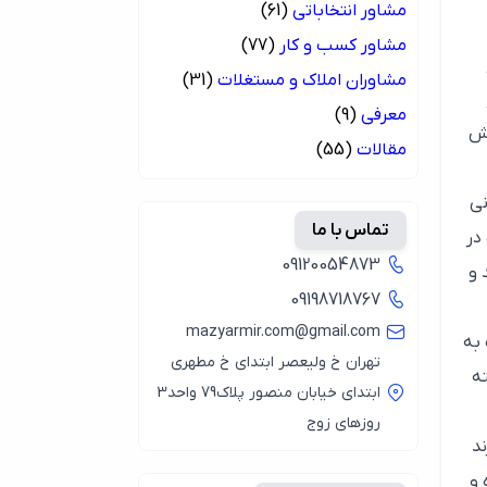
مشاور انتخاباتی
(61)
مشاور کسب و کار
(77)
مشاوران املاک و مستغلات
(31)
معرفی
(9)
نش
مقالات
(55)
نی
تماس با ما
در
09120054873
 و
09198718767
mazyarmir.com@gmail.com
 به
تهران خ ولیعصر ابتدای خ مطهری
ه
ابتدای خیابان منصور پلاک79 واحد3
روزهای زوج
د
 و