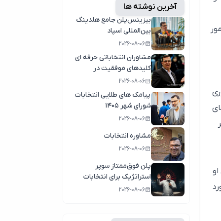
آخرین نوشته ها
بیزینس‌پلن جامع هلدینگ
مور
بین‌المللی اسپاد
2026-08-06
مشاوران انتخاباتی حرفه ای
کلیدهای موفقیت در
انتخابات سال1404
2026-08-06
ری
پیامک های طلایی انتخابات
شورای شهر ۱۴۰۵
ای
2026-08-06
مشاوره انتخابات
2026-08-06
پلن فوق‌ممتاز سوپر
او
استراتژیک برای انتخابات
رد
2026-08-06