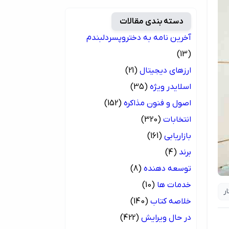
دسته بندی مقالات
آخرین نامه به دختروپسردلبندم
(13)
ارزهای دیجیتال
(21)
اسلایدر ویژه
(35)
اصول و فنون مذاکره
(152)
انتخابات
(320)
بازاریابی
(161)
برند
(4)
توسعه دهنده
(8)
خدمات ها
(10)
ر
خلاصه کتاب
(140)
در حال ویرایش
(422)