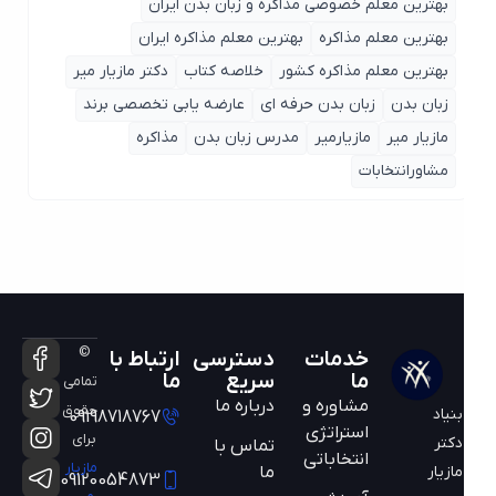
بهترین معلم خصوصی مذاکره و زبان بدن ایران
بهترین معلم مذاکره
بهترین معلم مذاکره ایران
بهترین معلم مذاکره کشور
خلاصه کتاب
دکتر مازیار میر
زبان بدن
زبان بدن حرفه ای
عارضه یابی تخصصی برند
مازیار میر
مازیارمیر
مدرس زبان بدن
مذاکره
مشاورانتخابات
©
خدمات
دسترسی
ارتباط با
ما
سریع
ما
تمامی
مشاوره و
درباره ما
حقوق
بنیاد
09198718767
استراتژی
برای
دکتر
تماس با
انتخاباتی
مازیار
ما
مازیار
09120054873