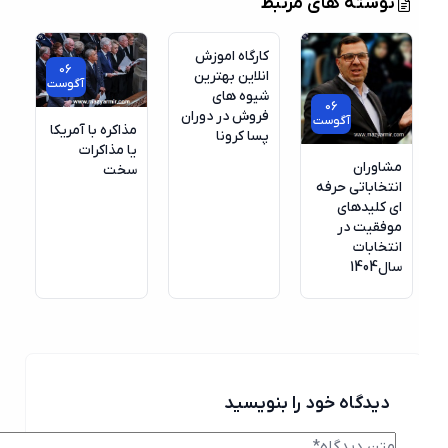
نوشته های مرتبط
آگوست
کارگاه اموزش
06
انلاین بهترین
آگوست
شیوه های
06
فروش در دوران
آگوست
مذاکره با آمریکا
پسا کرونا
یا مذاکرات
مشاوران
سخت
انتخاباتی حرفه
ای کلیدهای
موفقیت در
انتخابات
سال1404
دیدگاه خود را بنویسید