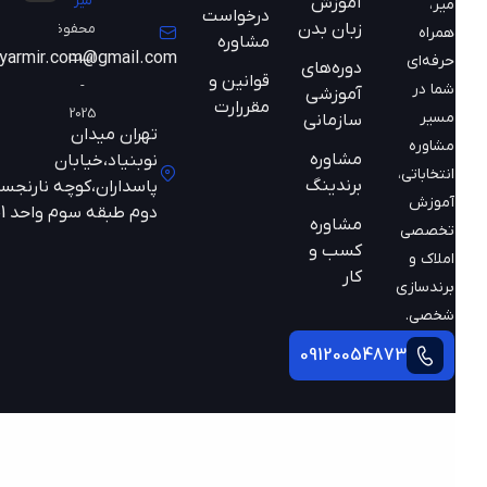
میر
آموزش
میر،
درخواست
زبان بدن
محفوظ
همراه
مشاوره
است
mazyarmir.com@gmail.com
حرفه‌ای
دوره‌های
قوانین و
-
شما در
آموزشی
مقررارت
2025
مسیر
سازمانی
تهران میدان
مشاوره
مشاوره
نوبنیاد،خیابان
انتخاباتی،
برندینگ
پاسداران،کوچه نارنجستان
آموزش
دوم طبقه سوم واحد 301
مشاوره
تخصصی
کسب و
املاک و
کار
برندسازی
شخصی.
09120054873