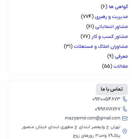
گواهی ها
(6)
مدیریت و رهبری
(774)
مشاور انتخاباتی
(61)
مشاور کسب و کار
(77)
مشاوران املاک و مستغلات
(31)
معرفی
(9)
مقالات
(55)
تماس با ما
09120054873
09198718767
mazyarmir.com@gmail.com
تهران خ ولیعصر ابتدای خ مطهری ابتدای خیابان منصور
پلاک79 واحد3 روزهای زوج