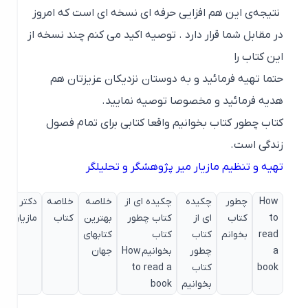
نتیجه‌ی این هم افزایی حرفه ای نسخه ای است که امروز
در مقابل شما قرار دارد . توصیه اکید می کنم چند نسخه از
این کتاب را
حتما تهیه فرمائید و به دوستان نزدیکان عزیزتان هم
هدیه فرمائید و مخصوصا توصیه نمایید.
کتاب چطور کتاب بخوانیم واقعا کتابی برای تمام فصول
زندگی است.
تهیه و تنظیم مازیار میر پژوهشگر و تحلیلگر
How
چطور
چکیده
چکیده ای از
خلاصه
خلاصه
دکتر
دکتر
to
کتاب
ای از
کتاب چطور
بهترین
کتاب
مازیارمیر
مشا
read
بخوانم
کتاب
کتاب
کتابهای
و کا
a
چطور
بخوانیم How
جهان
book
کتاب
to read a
بخوانیم
book