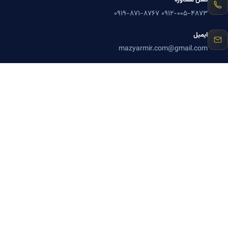
۰۹۱۹-۸۷۱-۸۷۶۷
۰۹۱۲-۰۰۵-۴۸۷۳
ایمیل
mazyarmir.com@gmail.com
آدرس دفتر
تهران، خیابان ولیعصر، ابتدای خیابان مطهری، خیابان منصور، پلاک ۷۹، واحد
۳
ساعات پاسخگویی
روزهای زوج
عضویت در خبرنامه بنیاد میر