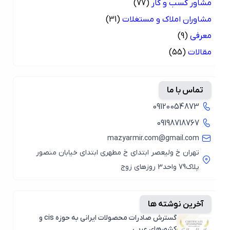
مشاور کسب و کار
(77)
مشاوران املاک و مستغلات
(31)
معرفی
(9)
مقالات
(55)
تماس با ما
09120054873
09198718767
mazyarmir.com@gmail.com
تهران خ ولیعصر ابتدای خ مطهری ابتدای خیابان منصور
پلاک79 واحد3 روزهای زوج
آخرین نوشته ها
گسترش صادرات محصولات ایرانی به حوزه cis و
کشورهای عربی