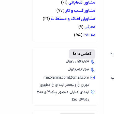
مشاور انتخاباتی
(61)
مشاور کسب و کار
(77)
مشاوران املاک و مستغلات
(31)
معرفی
(9)
مقالات
(55)
ید
تماس با ما
09120054873
09198718767
ب
mazyarmir.com@gmail.com
تهران خ ولیعصر ابتدای خ مطهری
ابتدای خیابان منصور پلاک79 واحد3
روزهای زوج