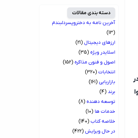
دسته بندی مقالات
آخرین نامه به دختروپسردلبندم
(13)
ارزهای دیجیتال
(21)
اسلایدر ویژه
(35)
اصول و فنون مذاکره
(152)
انتخابات
(320)
ر
بازاریابی
(161)
ا
برند
(4)
توسعه دهنده
(8)
خدمات ها
(10)
خلاصه کتاب
(140)
در حال ویرایش
(422)