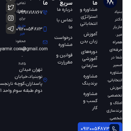
ما
سریع
ما
تمامی
مشاوره و
درباره ما
حقوق
بنیاد
09198718767
استراتژی
برای
دکتر
تماس با
انتخاباتی
مازیار
ما
مازیار
09120054873
میر
آموزش
میر،
درخواست
زبان بدن
محفوظ
همراه
مشاوره
است
mazyarmir.com@gmail.com
حرفه‌ای
دوره‌های
قوانین و
-
شما در
آموزشی
مقررارت
2025
مسیر
سازمانی
تهران میدان
مشاوره
مشاوره
نوبنیاد،خیابان
انتخاباتی،
برندینگ
پاسداران،کوچه نارنجستان
آموزش
دوم طبقه سوم واحد 301
مشاوره
تخصصی
کسب و
املاک و
کار
برندسازی
شخصی.
09120054873