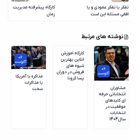
تفکر یا تفکر عمودی و یا
کارگاه پیشرفته مدیریت
افقی مسئله این است
زمان
06
نوشته های مرتبط
آگوست
کارگاه اموزش
06
انلاین بهترین
آگوست
شیوه های
06
فروش در دوران
آگوست
مذاکره با آمریکا
پسا کرونا
یا مذاکرات
مشاوران
سخت
انتخاباتی حرفه
ای کلیدهای
موفقیت در
انتخابات
سال1404