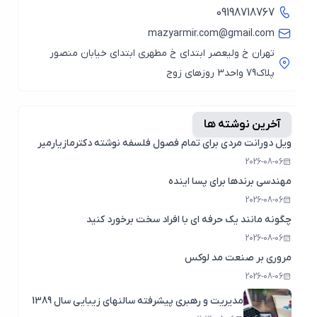
09198718767
mazyarmir.com@gmail.com
تهران خ ولیعصر ابتدای خ مطهری ابتدای خیابان منصور
پلاک79 واحد3 روزهای زوج
آخرین نوشته ها
ویل دورانت مردی برای تمام فصول فلسفه نوشته دکترمازیارمیر
2026-08-06
مهندسی برندها برای پسا اینده
2026-08-06
چگونه مانند یک حرفه ای با افراد سخت برخورد کنید
2026-08-06
مروری بر صنعت مد لوکس
2026-08-06
مدیریت و رهبری پیشرفته سالنهای زیبایی سال 1389