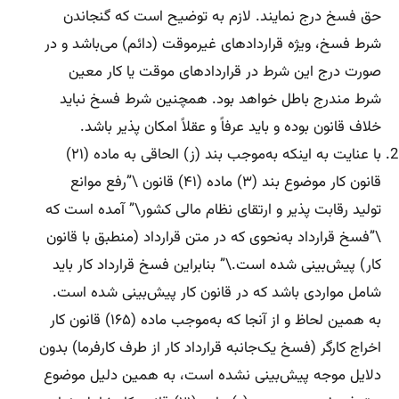
حق فسخ درج نمایند. لازم به توضیح است که گنجاندن
شرط فسخ، ویژه قراردادهای غیرموقت (دائم) می‌باشد و در
صورت درج این شرط در قراردادهای موقت یا کار معین
شرط مندرج باطل خواهد بود. همچنین شرط فسخ نباید
خلاف قانون بوده و باید عرفاً‌ و عقلاً‌ امکان پذیر باشد.
با عنایت به اینکه به‌موجب بند (ز) الحاقی به ماده (۲۱)
قانون کار موضوع بند (۳) ماده (۴۱) قانون \”رفع موانع
تولید رقابت پذیر و ارتقای نظام مالی کشور\” آمده است که
\”فسخ قرارداد به‌نحوی که در متن قرارداد (منطبق با قانون
کار) پیش‌بینی شده است.\” بنابراین فسخ قرارداد کار باید
شامل مواردی باشد که در قانون کار پیش‌بینی شده است.
به همین لحاظ و از آنجا که به‌موجب ماده (۱۶۵) قانون کار
اخراج کارگر (فسخ یک‌جانبه قرارداد کار از طرف کارفرما) بدون
دلایل موجه پیش‌بینی نشده است، به همین دلیل موضوع