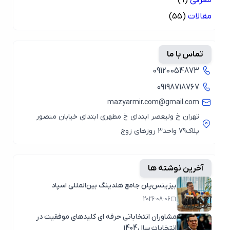
مقالات
(55)
تماس با ما
09120054873
09198718767
mazyarmir.com@gmail.com
تهران خ ولیعصر ابتدای خ مطهری ابتدای خیابان منصور
پلاک79 واحد3 روزهای زوج
آخرین نوشته ها
بیزینس‌پلن جامع هلدینگ بین‌المللی اسپاد
2026-08-06
مشاوران انتخاباتی حرفه ای کلیدهای موفقیت در
انتخابات سال1404