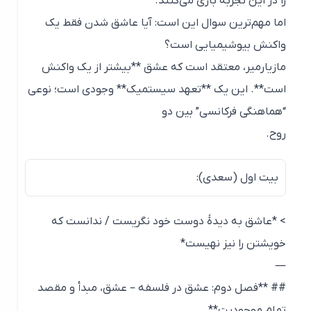
را در این تجربه بازی می‌کنند.
اما مهم‌ترین سوال این است: آیا عاشق شدن فقط یک
واکنش بیوشیمیایی است؟
مازیارمیر، معتقد است که عشق **بیشتر از یک واکنش
است**. این یک **تعهد سیستمیک** وجودی است؛ نوعی
“هماهنگی فرکانسی” بین دو
روح.
بیت اول (سعدی):
> *عاشق به دیدهٔ دوست خود نگریست / ندانست که
خویشتن را نیز نهیست*
—
## **فصل دوم: عشق در فلسفه – عشق، مبدأ و مقصد
تمام موجودیت**