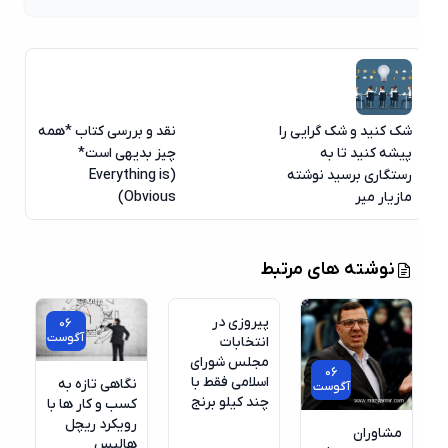
شک کنید و شک گرایی را
نقد و بررسی کتاب *همه
پیشه کنید تا به
چیز بدیهی است*
رستگاری برسید نوشته
(Everything is
مازیار میر
Obvious)
06
نوشته های مرتبط
آگوست
پیروزی در
06
آگوست
انتخابات
مجلس شورای
06
اسلامی فقط با
نگاهی تازه به
آگوست
چند کیلو برنج
کسب‌ و‌ کار ها با
رویکرد ریچل
مشاوران
هالیس