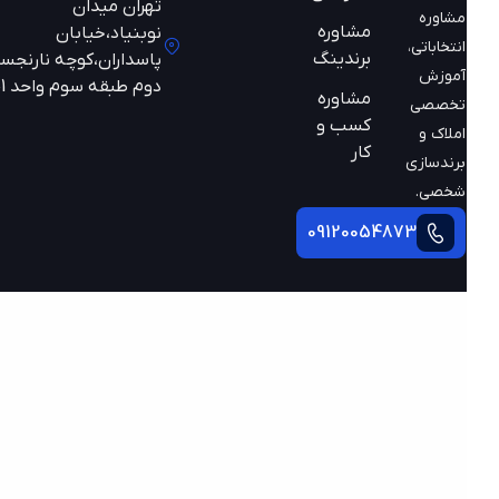
تهران میدان
مشاوره
مشاوره
نوبنیاد،خیابان
انتخاباتی،
برندینگ
پاسداران،کوچه نارنجستان
آموزش
دوم طبقه سوم واحد 301
مشاوره
تخصصی
کسب و
املاک و
کار
برندسازی
شخصی.
09120054873