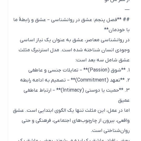
—
## **فصل پنجم: عشق در روانشناسی – عشق و رابطهٔ ما
با خودمان**
در روانشناسی معاصر، عشق به عنوان یک نیاز اساسی
وجودی انسان شناخته شده است. مدل استرنبرگ مثلث
عشق شامل سه بعد است:
1. **شوق (Passion)** – تمایلات جنسی و عاطفی
2. **تعهد (Commitment)** – تصمیم به ادامه رابطه
3. **حمیت یا دوستی (Intimacy)** – ارتباط عاطفی
عمیق
اما در عمل، این مثلث تنها یک الگوی ابتدایی است. عشق
واقعی، بیرون از چارچوب‌های اجتماعی، فرهنگی و حتی
روان‌شناختی است.
بعضی افراد، عاشق یک ایده می‌شوند، بعضی عاشق یک