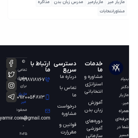
مازیار میر
مازیارمیر
مدرس زبان بدن
مذاکره
مشاورانتخابات
©
خدمات
دسترسی
ارتباط با
ما
سریع
ما
تمامی
مشاوره و
درباره ما
حقوق
بنیاد
09198718767
استراتژی
برای
دکتر
تماس با
انتخاباتی
مازیار
ما
مازیار
09120054873
میر
آموزش
میر،
درخواست
زبان بدن
محفوظ
همراه
مشاوره
است
mazyarmir.com@gmail.com
حرفه‌ای
دوره‌های
قوانین و
-
شما در
آموزشی
مقررارت
2025
مسیر
سازمانی