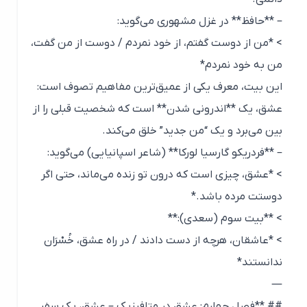
– **حافظ** در غزل مشهوری می‌گوید:
> *من از دوست گفتم، از خود نمردم / دوست از من گفت،
من به خود نمردم*
این بیت، معرف یکی از عمیق‌ترین مفاهیم تصوف است:
عشق، یک **اندرونی شدن** است که شخصیت قبلی را از
بین می‌برد و یک “من جدید” خلق می‌کند.
– **فردریکو گارسیا لورکا** (شاعر اسپانیایی) می‌گوید:
> *عشق، چیزی است که درون تو زنده می‌ماند، حتی اگر
دوستت مرده باشد.*
> **بیت سوم (سعدی):**
> *عاشقان، هرچه از دست دادند / در راه عشق، خُسْرَان
ندانستند*
—
## **فصل چهارم: عشق در متافیزیک – عشق، یک سفر