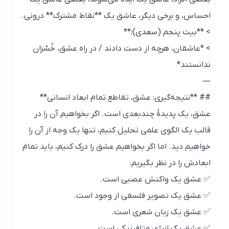
احساس، و برخی دیگر، عاشق یک **نقاط مشترک** درونی.
> **بیت پنجم (سعدی):**
> *عاشقان، هرچه از دست دادند / در راه عشق، خُسْرَان
ندانستند*
—
## **نتیجه‌گیری: عشق، تقاطع تمام ابعاد انسانی**
عشق، یک پدیدهٔ چندبعدی است. اگر بخواهیم آن را در
قالب یک الگوی علمی تحلیل کنیم، تنها یک وجه از آن را
خواهیم دید. اما اگر بخواهیم عشق را درک کنیم، باید تمام
ابعادش را در نظر بگیریم:
✅ عشق یک واکنش عصبی است.
✅ عشق یک تصویر فلسفی از وجود است.
✅ عشق یک زبان شعری است.
✅ عشق یک انرژی متافیزیکی است.