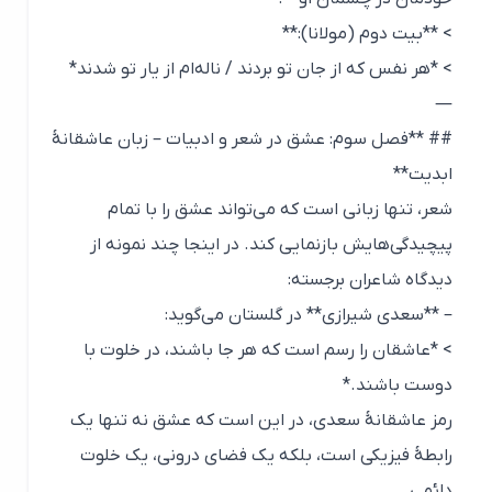
> **بیت دوم (مولانا):**
> *هر نفس که از جان تو بردند / ناله‌ام از یار تو شدند*
—
## **فصل سوم: عشق در شعر و ادبیات – زبان عاشقانهٔ
ابدیت**
شعر، تنها زبانی است که می‌تواند عشق را با تمام
پیچیدگی‌هایش بازنمایی کند. در اینجا چند نمونه از
دیدگاه شاعران برجسته:
– **سعدی شیرازی** در گلستان می‌گوید:
> *عاشقان را رسم است که هر جا باشند، در خلوت با
دوست باشند.*
رمز عاشقانهٔ سعدی، در این است که عشق نه تنها یک
رابطهٔ فیزیکی است، بلکه یک فضای درونی، یک خلوت
دائمی.