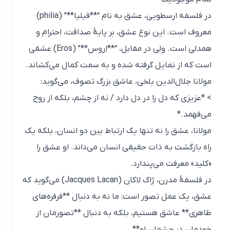
در فلسفه ارسطویی، عشق به نام “**فیلیا**” (philia)
معروف است. این نوع عشق، بر پایهٔ صداقت، احترام و
همدلی است. ولی در مقابل، “**اِروس**” (Eros) عشقی
است که از تمایل گرفته شده و به سمت کمال می‌کشاند.
مولانا جلال‌الدین بلخی، عاشق بزرگ تصوف، می‌گوید:
> *عزیزی که دل را در دل دارد / نه از چشم، بلکه از روح
می‌فهمد.*
مولانا، عشق را نه تنها یک ارتباط بین دو انسان، بلکه یک
راه بازگشت به ذات حقیقی انسان می‌داند. او عشق را
«کلید» معرفت می‌پندارد.
در فلسفهٔ مدرن، ژاک لاکان (Jacques Lacan) می‌گوید که
عشق، یک عمل تصور است: ما نه به دنبال **فرفره‌های
ظاهری** عاشق هستیم، بلکه به دنبال **تصورمان از
خودمان در چشمان او**.