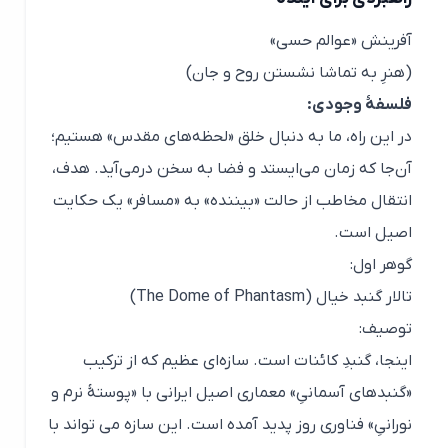
آفرینش «عوالم حسی»
(هنرِ به تماشا نشستن روح و جان)
فلسفهٔ وجودی:
در این راه، ما به دنبال خلق «لحظه‌های مقدس» هستیم؛
آن‌جا که زمان می‌ایستد و فضا به سخن درمی‌آید. هدف،
انتقال مخاطب از حالت «بیننده» به «مسافر» یک حکایت
اصیل است.
گوهر اول:
تالار گنبد خیال (The Dome of Phantasm)
توصیف:
اینجا، گنبدِ کائنات است. سازه‌ای عظیم که از ترکیب
«گنبدهای آسمانیِ» معماری اصیل ایرانی با «پوستۀ نرم و
نورانیِ» فناوری روز پدید آمده است. این سازه می تواند با