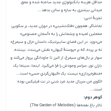
حداقل هزینه باتکنولوژی جدید ساخته شده و عمق
میدانی بیشتری به سازه و سالن بدهد….
تجربهٔ ادبی:
تماشاگر، همچون «فلک‌نشینی» در دوران جدید، بر سکویی
مخملین لمیده و چشمانش را به «آسمانِ مصنوعی»
می‌دوزد. در این فضای سایبرنتیک، داستانِ «زال و سیمرغ»
نه بر پرده، که بر «پوستۀ کیهان» نقش می‌بندد. بیننده،
سوار بر بال‌های سیمرغ، از البرز تا جاودانگی پرواز می‌کند و
بارانِ نور، سراسر وجودش را فرا می‌گیرد. اینجا، سینما یک
«منظره‌پردازی» نیست، یک «کیهان‌گردیِ حسی» است….
الگوی من سریال جدید مرد شنی در نت فیلیکس بوده
است….
گوهر دوم:
تالار باغ نغمه‌ها (The Garden of Melodies)