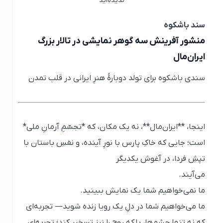
ندیده‌اید
سند باشکوه
منشور آفرینش سه گوهر نمایشی در تالار بزرگ
ایران‌مال
سندی باشکوه برای تولد دوبارهٔ هنرِ ایرانی در قلب تمدن
اینجا، **ایران‌مال**، نه یک مکان، که *تجسّمِ آرمانِ ملی*
است؛ جایی که خاکِ پارس با نورِ آینده، و نفسِ باستان با
تپشِ فردا، در آغوش یکدیگر
می‌آیند.
ما نمی‌خواهیم شما یک نمایش ببینید.
ما می‌خواهیم شما در دلِ یک رویا زنده شوید— تجربه‌ای
که نه تنها چشم‌ها، بلکه روح را نیز تسخیر کند؛ تجربه‌ای