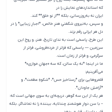
که استانداردهای نمایش را در
ایران نه به‌روزرسانی، بلکه **از نو خلق** کند.
و سپس، به‌نیروی شگفتیِ هنرِ خالص، *اجبارِ زیبایی* را در
دل هر ایرانی رقم بزند.
این طرح، پاسخی است به ندای تاریخ، هنر، و روحِ این
سرزمین — پاسخی که فراتر از خرده‌فروشی، فراتر از
سرگرمی، و فراتر از زمان است.
ما در اینجا *نه یک سالن، که سه «جهانِ موازی»*
می‌آفرینیم:
قلمروهایی برای *رستاخیز حس*، *شکوهِ عظمت*، و
*آرامشِ جاودان*.
هر یک از این سه گوهر، دریچه‌ای به سوی جهانی است که:
– با سن دوارِ هوشمندِ چندلایه، بیننده را نه تماشاگر، بلکه
قلبِ داستان قرار می‌دهد ……..