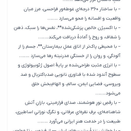
– با ساختار ۳۶۰ درجه‌ایِ غوطه‌ورِ فراحسی، مرز میان
واقعیت و افسانه را محو می‌سازد ……..
– با اکسیژن خالصِ پزشکی‌شده**، نفس‌ها را سبک، ذهن
را شفاف، و روح را آمادهٔ دریافت می‌کند……..
– با محیطی پاک‌تر از اتاق عملِ بیمارستان**، جسم را از
آلودگی، و روان را از خستگیِ مدرنیته رها می‌سازد ……..
– با انرژی مثبتِ طراحی‌شده بر پایهٔ اصول ژئوبیولوژی و
سطوح آندود شده با فناوری نانویی ضدباکتریال و ضد
ویروسی، فضایی ایمن، سالم، و الهام‌بخش خلق
می‌شود……..
– با رقصِ نورِ هوشمند، صدای فرازمینی، بارانِ آتشِ
شاهنامه‌ای، برفِ نقره‌ایِ عرفانی، و تگرگِ نورانیِ اساطیری،
طبیعت را در خدمت هنرِ ایرانی می‌آورد ……..
– با خوانشِ زندهٔ برترین‌های ایران — از فردوسی تا مولوی،