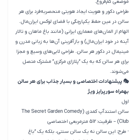
موضعی کم‌فروغ.
طراحی دکور و هویت ایجاد هویتی منحصربه‌فرد برای هر
سالن در عین حفظ یکپارچگی با فضای لوکس ایران‌مال.
الهام از المان‌های معماری ایرانی (مانند باغ ماهان و تالار
آینه در خود ایران‌مال) و بازآفرینی آن‌ها به زبانی مدرن و
مینیمال در دکور هر سالن. طراحی لابی‌های وسیع و مجزا
برای هر سالن که به یک “پلازای مرکزی” مشترک متصل
می‌شوند.
🎭 پیشنهادات اختصاصی و بسیار جذاب برای هر سالن
بهمراه سورپرایز ویژ
اول
سالن استندآپ کمدی (The Secret Garden Comedy
Club) – ظرفیت: 512 مترمربعی اختصاصی
· طرح: این سالن نه یک سالن سنتی، بلکه یک “باغ