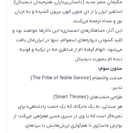
حکیمانِ عصر جدید (داستان‌پردازان، هنرمندان دیجیتال)،
اساطیر ایران را از دلِ متون کهن بیرون کشیده و به «زبانِ
نور و صدا» ترجمه می‌کنند.
این آثار، «شاهکارهای انحصاری» این تالارها خواهند بود و
کلیدِ گشودن دروازه‌های اینعوالم، تنها در ایران‌مال یافت
می‌شود. الهام گرفته ام از مناظری مه در ترکیه و قونیه
دیده ام بصورت دیجیتال
ستون سوم:
خدمت والامقام (The Pillar of Noble Service)
تدبیر:
طراحی «تخت‌های (Smart Thrones)
هر صندلی، نه یک جایگاه، که یک «تخت پادشاهی» برای
تجربه‌گر است که با وی در سیری حسی همراهی می‌کند؛ از
نوازشِ ماساژور تا هم‌آوازیِ لرزش‌هایش با نبردهای