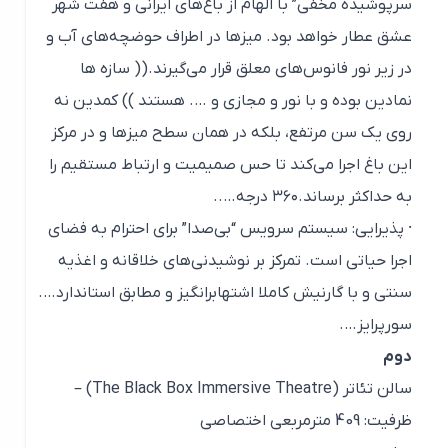
سرپوشیده مخفی” با الهام از باغ‌های ایرانی و هفت شهر
عشق عطار خواهد بود. میزها در اطراف حوضچه‌های آب و
در زیر نور فانوس‌های معلق قرار می‌گیرند.(( سازه ها
نمادین بوده و با نور و مجازی و …. هستند )) کمدین نه
روی یک سن مرتفع، بلکه در همان سطح میزها و در مرکز
این باغ اجرا می‌کند تا حس صمیمیت و ارتباط مستقیم را
به حداکثر برساند.۳۶۰ درجه…..
· پذیرایی: سیستم سرویس “بی‌صدا” برای احترام به فضای
اجرا حیاتی است. تمرکز بر نوشیدنی‌های خلاقانه و اغذیه
سنتی و با گارنیش کاملا اشتهابرانگیز و مطابق استاندارد….
سورپرایز….
دوم
سالن تئاتر (The Black Box Immersive Theatre) –
ظرفیت: 409 مترمربعی اختصاصی