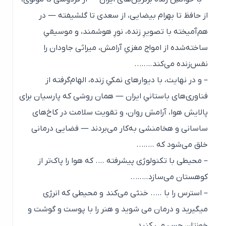
از حافظ تا بهرام بیضایی، از سعدی تا گلشیفته — در
هم‌آمیخته با تصویرِ زنده، نورِ هوشمند، و موسیقیِ
ساخته‌شده از امواج مغزیِ آرامش، میراثی جاودان را
نفس‌زنده می‌کند……..
– و در نهایت، با دیوارهای نمکیِ زنده، الهام‌گرفته از
فناوری‌های باستانیِ ایران — همان روشی که پارسیان برای
پالایش هوا، آرامش روان، و تقویت سلامت در کاخ‌های
ساسانی و هخامنشی به‌کار می‌بردند — فضایی درمانی
خلق می‌شود که ……..
– محیطی با تکنولوژی پیشرفته …. که هوا را پاک‌تر از
کوهستان می‌سازد……..
– استرس را با ….. خنثی می‌کند و محیطی که انرژی
میگیرید و درمان می شوید و هنر را با پوست و گوشت و
خونتان حس می کنید ……..