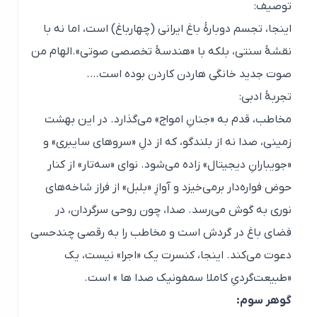
توصیف:
اینجا، تجسم دوبارۀ باغ ایرانی (چهارباغ) است، اما نه با
نقشۀ سنتی، بلکه با «هندسۀ تخصصی صوتی».الهام من
صوت جدید خانگی هاردن کاردن بوده است….
تجربهٔ ادبی:
مخاطب، قدم به «جنانِ امواج» می‌گذارد. در این بهشت
زمینی، صدا نه از بلندگو، که از دلِ «سروهای سایبری» و
«جویبارانِ دیجیتال» زاده می‌شود. نوای «سه‌تار» از کنار
حوض فواره‌دار برمی‌خیزد و آوازِ «بلبل» از فراز شاخه‌های
نوری به گوش می‌رسد. صدا، چون روحی سرگردان، در
فضای باغ در گردش است و مخاطب را به رقصی چندحسی
دعوت می‌کند. اینجا، کنسرت یک «اجرا» نیست، یک
«طبیعت‌گردیِ کاملا سمفونیک صدا ها » است.
گوهر سوم: