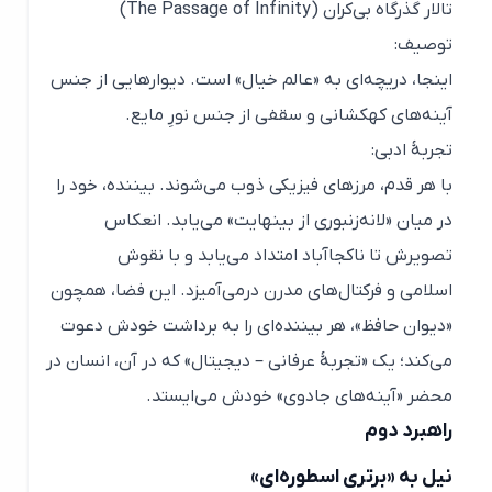
تالار گذرگاه بی‌کران (The Passage of Infinity)
توصیف:
اینجا، دریچه‌ای به «عالم خیال» است. دیوارهایی از جنس
آینه‌های کهکشانی و سقفی از جنس نورِ مایع.
تجربهٔ ادبی:
با هر قدم، مرزهای فیزیکی ذوب می‌شوند. بیننده، خود را
در میان «لانه‌زنبوری از بینهایت» می‌یابد. انعکاس
تصویرش تا ناکجاآباد امتداد می‌یابد و با نقوش
اسلامی و فرکتال‌های مدرن درمی‌آمیزد. این فضا، همچون
«دیوان حافظ»، هر بیننده‌ای را به برداشت خودش دعوت
می‌کند؛ یک «تجربۀ عرفانی – دیجیتال» که در آن، انسان در
محضر «آینه‌های جادوی» خودش می‌ایستد.
راهبرد دوم
نیل به «برتری اسطوره‌ای»