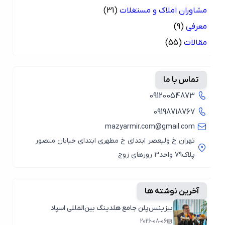
مشاوران املاک و مستغلات
(31)
معرفی
(9)
مقالات
(55)
تماس با ما
09120054873
09198718767
mazyarmir.com@gmail.com
تهران خ ولیعصر ابتدای خ مطهری ابتدای خیابان منصور
پلاک79 واحد3 روزهای زوج
آخرین نوشته ها
بیزینس‌پلن جامع هلدینگ بین‌المللی اسپاد
2026-08-06