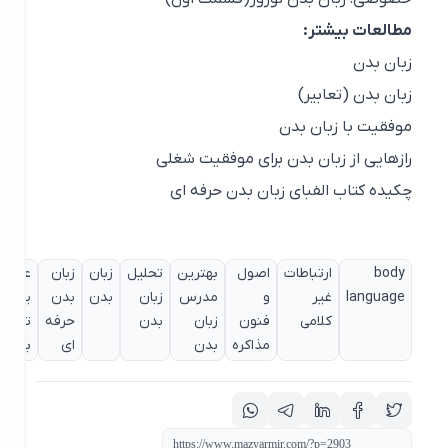
مطالعات بیشتر:
زبان بدن
زبان بدن (تعابیر)
موفقیت با زبان بدن
رازهایی از زبان بدن برای موفقیت شغلی
چکیده کتاب الفبای زبان بدن حرفه ای
body
ارتباطات
اصول
بهترین
تحلیل
زبان
زبان
عارضه
language
غیر
و
مدرس
زبان
بدن
بدن
یابی
کلامی
فنون
زبان
بدن
حرفه
تخصصی
مذاکره
بدن
ای
برند