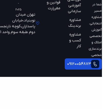
قوانین و
-
شما در
آموزشی
مقررارت
2025
مسیر
سازمانی
تهران میدان
مشاوره
مشاوره
نوبنیاد،خیابان
انتخاباتی،
برندینگ
پاسداران،کوچه نارنجستان
آموزش
دوم طبقه سوم واحد 301
مشاوره
تخصصی
کسب و
املاک و
کار
برندسازی
شخصی.
09120054873