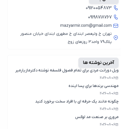
09120054873
09198718767
mazyarmir.com@gmail.com
تهران خ ولیعصر ابتدای خ مطهری ابتدای خیابان منصور
پلاک79 واحد3 روزهای زوج
آخرین نوشته ها
ویل دورانت مردی برای تمام فصول فلسفه نوشته دکترمازیارمیر
2026-08-06
مهندسی برندها برای پسا اینده
2026-08-06
چگونه مانند یک حرفه ای با افراد سخت برخورد کنید
2026-08-06
مروری بر صنعت مد لوکس
2026-08-06