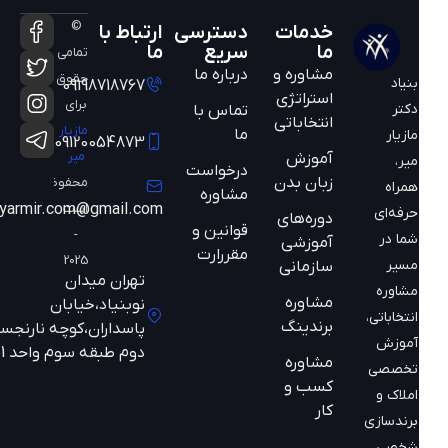
©
خدمات
دسترسی
ارتباط با
ما
سریع
ما
تمامی
مشاوره و
درباره ما
حقوق
بنیاد
09198718767
استراتژی
برای
دکتر
تماس با
انتخاباتی
مازیار
ما
مازیار
09120054873
میر
آموزش
میر،
درخواست
زبان بدن
محفوظ
همراه
مشاوره
است
mazyarmir.com@gmail.com
حرفه‌ای
دوره‌های
قوانین و
-
شما در
آموزشی
مقررارت
2025
مسیر
سازمانی
تهران میدان
مشاوره
مشاوره
نوبنیاد،خیابان
انتخاباتی،
برندینگ
پاسداران،کوچه نارنجستان
آموزش
دوم طبقه سوم واحد 301
مشاوره
تخصصی
کسب و
املاک و
کار
برندسازی
شخصی.