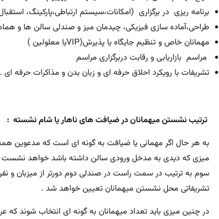
برنامه ریزی در برگزاری (امکانات،سیستم ارتباطی،پارکینگ، استقبا
طراحی،آماده سازی فیزیکی، چیدمان میز و صندلی سالن ها و هما
مهمانان خاص و تنظیم جایگاه یا پذیرش(VIPیا معلولین )
مراسم بازاریابی و رقابت دربرگزاری مراسم
تشریفات با رویکرد احلاق حرفه ای و زبان بدن و مذاکرات حرفه ای 
ترتیب نشستن میهمانان در ضیافت های ناهار یا شام نشسته :
به هر حال اگر مهمانی یا ضیافت به گونه ای است که مدعوین ه
میزی که دیدی به مدخل ورودی سالن داشته باشد خواهد نشست و ب
سوم به ترتیب در سمت راست در صندلی دوم دورتر از میزبان و نف
تشریفاتی محل نشستن میهمانان تعیین خواهد شد .
در چنین میزی باید تعداد میهمانان به گونه ای انتخاب شوند که عر