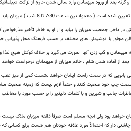
 گرنه بعد از ورود میهمانان وارد سالن شدن خارج از نزاکت دیپلماتی
بان باید در مدخل ورودی سالن بایستند و از میهمانان استقبال نمایند .
ی در داخل جمعیت میزبان را بیابد و از او به خاطر تأخیر عذرخواهی کن
 سالن مجاور با نوشیدنی های مختلف بر حسب فرهنگ محل پذیرایی خو
د از آماده شدن شام ، خانم میزبان از میهمانان درخواست خواهد نم
ی بانویی که در سمت راست ایشان خواهد نشست کمی از میز عقب بکشن
 سمت چپ خود صحبت کنند و حتماً لازم نیست که زمینه صحبت مشترک
خاطرات جالب و شیرین و یا کلمات دلپذیر را بر حسب مورد با مخاطب 
ان خواهد بود ولی آنچه مسلم است صرفاً ذائقه میزبان ملاک نیست بل
و چاشنی دار که احتمالاً مورد علاقه خودتان هم هست برای کسانی که سا