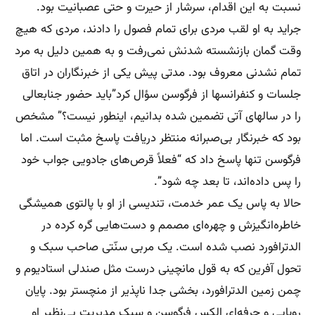
نسبت به این اقدام، سرشار از حیرت و حتی عصبانیت بود.
جراید به او لقب مردی برای تمام فصول را دادند، مردی که هیچ
وقت گمان بازنشسته شدنش نمی‌رفت و به همین دلیل به مرد
تمام نشدنی معروف بود. مدتی پیش یکی از خبرنگاران در اتاق
جلسات و کنفرانسها از فرگوسن سؤال کرد”باید حضور جنابعالی
را در سالهای آتی تضمین شده بدانیم، اینطور نیست؟” مشخص
بود که خبرنگار بی‌صبرانه منتظر دریافت پاسخ مثبت است. اما
فرگوسن تنها پاسخ داد که “فعلاً قرص‌های جادویی جواب خود
را پس داده‌اند، تا بعد چه شود”.
حالا به پاس یک عمر خدمت، تندیسی از او با پالتوی همیشگی
خاطره‌‌انگیزش و چهره‌‌ای مصمم و دست‌هایی گره کرده در
الدترافورد نصب شده است. یک مربی سنّتی صاحب سبک و
تحول آفرین که به قول مانچینی درست مثل صندلی استادیوم و
چمن زمین الدترافورد، بخشی جدا ناپذیر از منچستر بود. پایان
رویایی و حرفه‌ای الکس فرگوسن و سبک مدیریت بی‌نظیر او