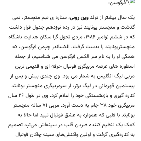
یک سال بیشتر از تولد
وین رونی
، ستاره ی تیم منچستر، نمی
گذشت و منچستر یونایتد نیز در رده نوزدهم جدول قرار داشت
که در ششم نوامبر ۱۹۸۶، مردی تحول گرا سکان هدایت باشگاه
منچستریونایتد را بدست گرفت. الکساندر چپمن فرگوسن، که
همگی او را به نام سر الکس فرگوسن می شناسیم، از جمله
اسطوره های عرصه مربیگری فوتبال حرفه ای و قدیمی ترین
مربی لیگ انگلیس به شمار می رود. وی چندی پیش و پس از
بیستمین قهرمانی در لیگ برتر، از سرمربیگری منچستر یونایتد
کناره گیری و بازنشستگی خود را اعلام کرد. وی در طول ۲۶ سال
مربیگری خود ۳۸ جام به دست آورد. مربی ۷۱ ساله منچستر
یونایتد با قلبی که همواره به عشق فوتبال تپید اما حالا به
کمک یک تنظیم کننده ضربان قلب در سینه‌اش می‌تپد تصمیم
به کناره‌گیری گرفت و اولین واکنش‌های سینه چاکان فوتبال