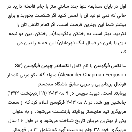
اول در پايان مسابقه تنها چند سانتي متر با جام فاصله داريد در
حالي که نمي توانيد آن را لمس کنيد اگر شکست بخوريد و براي
بيشتر شما اين بهترين فرصت است. اگر تمام تلاش تان را
نکرديد. بهتر است به رختکن برنگرديد!(در رختکن، بين دو نيمه
بازي با بايرن در فينال ليگ قهرمانان) این جمله را بیان می
کند…
…الکس فرگوسن
با نام کامل
الکساندر چپمن فرگوسن
(
Sir
Alexander Chapman Ferguson
) متولد گلاسکو مربی نامدار
فوتبال بریتانیایی و مربی سابق باشگاه منچستر
یونایتد است. دیوید مویس در ۹ مه ۲۰۱۳ (۱۹ اردیبهشت ۱۳۹۲)
جانشین وی شد. در ۸ مه ۲۰۱۳ فرگوسن اعلام کرد که از سمت
مربیگری تیم منچستر یونایتد بازنشسته می‌شود، او به عنوان
یکی از بهترین مربیان تاریخ شناخته می‌شود و در طول ۲۶ سال
مربیگری خود ۳۸ جام به دست آورد که شامل ۱۳ بار قهرمانی