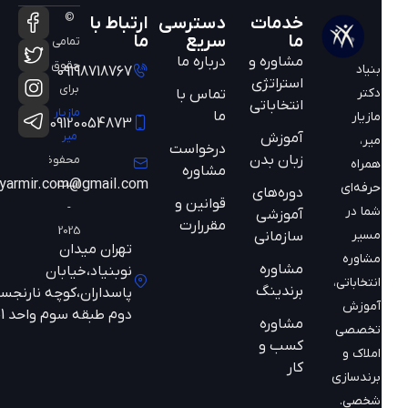
©
خدمات
دسترسی
ارتباط با
ما
سریع
ما
تمامی
مشاوره و
درباره ما
حقوق
بنیاد
09198718767
استراتژی
برای
دکتر
تماس با
انتخاباتی
مازیار
ما
مازیار
09120054873
میر
آموزش
میر،
درخواست
زبان بدن
محفوظ
همراه
مشاوره
است
mazyarmir.com@gmail.com
حرفه‌ای
دوره‌های
قوانین و
-
شما در
آموزشی
مقررارت
2025
مسیر
سازمانی
تهران میدان
مشاوره
مشاوره
نوبنیاد،خیابان
انتخاباتی،
برندینگ
پاسداران،کوچه نارنجستان
آموزش
دوم طبقه سوم واحد 301
مشاوره
تخصصی
کسب و
املاک و
کار
برندسازی
شخصی.