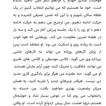
موجبات شادى خودم را فراهم کنم کمى ناامید کننده
است. خود ما هستیم که مى توانیم انتخاب کنیم در یک
نقطه ساکن شویم و یا این که نفس عمیقى کشیده و به
حرکت ادامه دهیم. من ترجیح مى دهم به حرکت ادامه
دهم.» او روز را با یک جلسه ورزش آغاز مى کند و سه بار
در هفته تمرین مقاومت مى کند. روزهایى که هوا خوب
است به پیاده روى و اسکیت مى رود. او معتقد است پس
از پایان کارهاى روزانه مى تواند به کارهاى جانبى
بپردازد.وى مى گوید: کلاس موسیقى و کلاس هاى هنرى
مى توانند خلاقیت را تحریک کنند چون آرام بخش هستند.
او مى گوید: «به عقیده من هرگز براى یادگیرى کارى جدید
دیر نیست. هرقدر چیزهاى جدید را تجربه کنید، به همان
میزان وضعیت بهترى خواهید یافت. من خسته به
رختخواب مى روم اما در عوض بسیار شاد و خوشحال
هستم.»رؤیا هشت سال پیش ازدواج کرده است. او وقتى