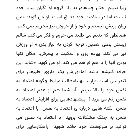
زیبا ببینم، حتى چیزهاى بد را. اگرچه او نگران سایز خود
نیست اما در سلامت خود دقیق است. او مى گوید: «من
روان پریش نیستم و خود را از خوردن نیز محروم نمى کنم.
همانطور که بدنم مى طلبد مى خورم و فکر مى کنم سالم
زیستن یعنى همین: توجه کردن به نیاز بدن.» او ورزش
نیز مى کند: پیاده روى و اسکیت با پسرش. امکان تنها
بودن آنها را با هم فراهم مى کند. او مى گوید: «شاید این
حرف کلیشه باشد اما«ورزش یک داروى طبیعى براى
تندرستى است.»پارسا بهنیامطالب مرتبط چگونه اعتماد به
نفس خود را بالا ببریم آیا شما هم از عدم اعتماد به
نفس رنج می برید ؟ پیشنهادهایی برای افزایش اعتماد به
نفس نکته هایی درباره ی اعتماد به نفس با اعتماد به
نفس به جنگ مشکلات بروید با اعتماد به نفس می
توانید بر سرنوشت خود حاکم شوید راهکارهایی برای