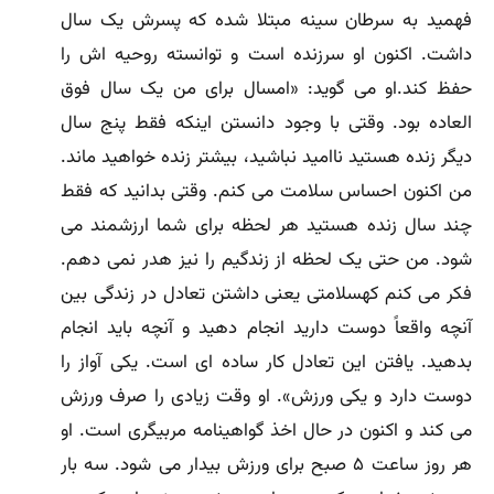
فهمید به سرطان سینه مبتلا شده که پسرش یک سال
داشت. اکنون او سرزنده است و توانسته روحیه اش را
حفظ کند.او مى گوید: «امسال براى من یک سال فوق
العاده بود. وقتى با وجود دانستن اینکه فقط پنج سال
دیگر زنده هستید ناامید نباشید، بیشتر زنده خواهید ماند.
من اکنون احساس سلامت مى کنم. وقتى بدانید که فقط
چند سال زنده هستید هر لحظه براى شما ارزشمند مى
شود. من حتى یک لحظه از زندگیم را نیز هدر نمى دهم.
فکر مى کنم کهسلامتى یعنى داشتن تعادل در زندگى بین
آنچه واقعاً دوست دارید انجام دهید و آنچه باید انجام
بدهید. یافتن این تعادل کار ساده اى است. یکى آواز را
دوست دارد و یکى ورزش». او وقت زیادى را صرف ورزش
مى کند و اکنون در حال اخذ گواهینامه مربیگرى است. او
هر روز ساعت ۵ صبح براى ورزش بیدار مى شود. سه بار