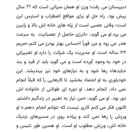
دبیرستان مى رفت؛ وزن او همان میزانى است که ?? سال
پیش بود. راه حل او براى مواقع اضطراب و استرس این
است: وقتى عصبى است از پله هاى خانه اش بالا و پایین
مى پرد.او مى گوید: «انرژى حاصل از عصبانیت به سرعت
هدر مى رود و من فوراً احساس بهتر بودن مى کنم.»مریم
۳۲ ساله است او مدیریت یک شرکت را دارد.او تغییراتى
در خود به وجود آورده است و مى گوید باید از قید و بند
«بایدها» رها شود و به نیازهاى خود نیز بیندیشد. این
خودباورى به او اعتماد بخشید تا کارهایى را که قبلاً انجام
نمى داد، انجام دهد. او دوره اى طولانى از خانواده اش
دور بود. او مى گوید: «من نیاز به تغییر در زندگیم داشتم.
اکنون فکر مى کنم کارى نیست که نتوانم انجام دهم.» او
ورزش را رها نمى کند و پیاده روى در مسیرهاى نزدیک
خانه اش، ورزش مطلوب او است. او همین طور تنیس و