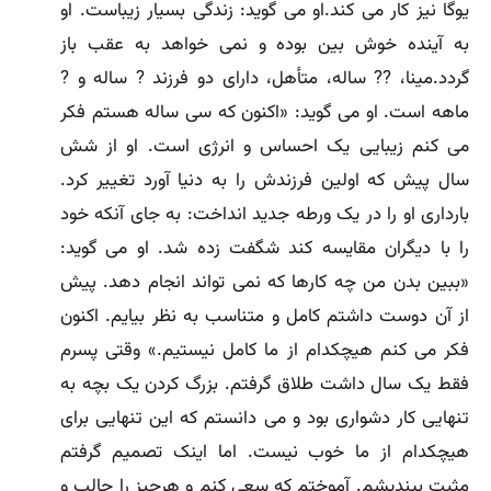
یوگا نیز کار مى کند.او مى گوید: زندگى بسیار زیباست. او
به آینده خوش بین بوده و نمى خواهد به عقب باز
گردد.مینا، ?? ساله، متأهل، داراى دو فرزند ? ساله و ?
ماهه است. او مى گوید: «اکنون که سى ساله هستم فکر
مى کنم زیبایى یک احساس و انرژى است. او از شش
سال پیش که اولین فرزندش را به دنیا آورد تغییر کرد.
باردارى او را در یک ورطه جدید انداخت: به جاى آنکه خود
را با دیگران مقایسه کند شگفت زده شد. او مى گوید:
«ببین بدن من چه کارها که نمى تواند انجام دهد. پیش
از آن دوست داشتم کامل و متناسب به نظر بیایم. اکنون
فکر مى کنم هیچکدام از ما کامل نیستیم.» وقتى پسرم
فقط یک سال داشت طلاق گرفتم. بزرگ کردن یک بچه به
تنهایى کار دشوارى بود و مى دانستم که این تنهایى براى
هیچکدام از ما خوب نیست. اما اینک تصمیم گرفتم
مثبت بیندیشم. آموختم که سعى کنم و هرچیز را جالب و