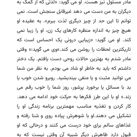
مادر مسئول نیز هست. او مى گوید: «لذتى که از کمک به
دیگران به من دست مى دهد غیرقابل سنجش است. نمى
توانم تا این حد از چیز دیگرى لذت ببرم». به عقیده او
هیچ چیز به اندازه منظره کارهاى یک زن، او را زیبا نمى
کند. او مى گوید: «زیبایى درونى یک احساس است که
تاریکترین لحظات را روشن مى کند.»وى مى گوید:« وقتى
مادر شدم به بهترین حالات روحى دست یافتم. یک دختر
داشتم که باید به خاطر او شاد مى بودم. به نظر من شما
مى توانید مثبت و یا منفى بیندیشید. روبرو شدن خوب یا
بد با مسائل یا برخورد پرشور، روز شما را خوب رقم مى
زند.» او با این طرز فکرها به حرکت خود ادامه مى دهد.
کار کردن و تغذیه مناسب مهمترین برنامه زندگى او را
تشکیل مى دهند.او با شوهرش پیاده روى و شنا رفته و
غذاهاى سالم براى خود درست مى کنند و درحالى که او
قبول دارد ظاهرش دیگر شبیه آن وقتى نیست که به