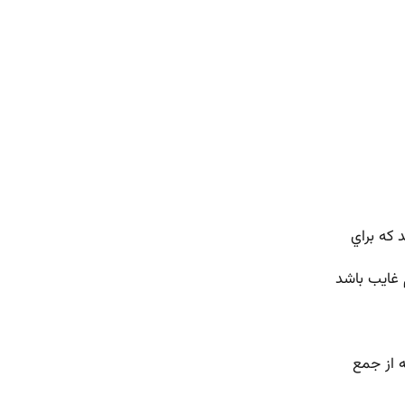
 كه براي
 غايب باشد
ه از جمع