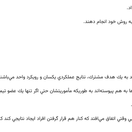
د.
 به روش خود انجام دهند.
 به يك هدف مشترك، نتايج عملكردي يكسان و رويكرد واحد مي‌باشند
ها به هم پيوسته‌اند به طوريكه مأموريتشان حتي اگر تنها يك عضو تيم
وقتي اتفاق مي‌افتد كه كنار هم قرار گرفتن افراد ايجاد نتايجي كند ك