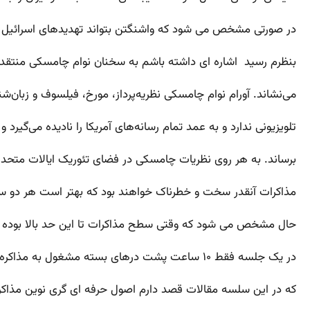
در صورتی مشخص می شود که واشنگتن بتواند تهدیدهای اسرائیل درب
بنظرم رسید اشاره ای داشته باشم به سخنان نوام چامسکی منتقد ۸۴ ساله امریکایی او نقاد تند و تیزی است که بی‌رحمانه و صادقانه عملکرد دولت امریکارا زیر تیغ ن
می‌نشاند. آورام نوام چامسکی نظریه‌پرداز، مورخ، فیلسوف و زبان
تلویزیونی ندارد و به عمد تمام رسانه‌های آمریکا را نادیده می‌گیر
برساند. به هر روی نظریات چامسکی در فضای تئوریک ایالات متحده و
مذاکرات آنقدر سخت و خطرناک خواهند بود که بهتر است هر دو سو
حال مشخص می شود که وقتی سطح مذاکرات تا این حد بالا بوده و ب
در یک جلسه فقط ۱۰ ساعت پشت درهای بسته مشغول به مذاکره میشوند پس باید حرفه ای ترین ادمها و افعال صورت پذیرد .
که در این سلسه مقالات قصد دارم اصول حرفه ای گری نوین مذاکرات