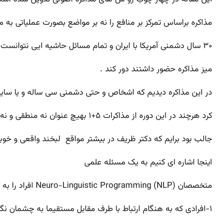
مذاکره براساس تمرکز بر منافع را نه بر مواضع بصورت عملیاتی به 
۳۰ سال دشمنی آمریکا با ایران و تمام مسائل حاشیه ایی نتوانست گروه مذاکره کننده را از اصل مذاکره و منافع ملی کشور به بهانه نفرت و کینه از تمام قدرتهایی که پشت
میز مذاکره حضور داشتند دور کند .
در این مذاکره دیدیم که اشخاص و حتی دشمنی سی ساله و یا سایر
کرد هرچند در این دوره از مذاکرات ۵+۱ بهیچ عنوان نه منطقی و نه منصف بودند
جالب بود برایم که دکتر ظریف در بیشتر مواقع لبخند واقعی و خوب
اینجا اشاره ای کنیم به یک مسئله علمی
متخصصان (Neuro-Linguistic Programming (NLP افراد را به ۳ دسته تقسیم می‌کنند.
۱-افرادی که به هنگام ارتباط با طرف مقابل مستقیما به چشمان نگاه می‌کنند که عمدتا انسانهایی معقول هستند و با اعتماد بنفس هرچه تمام تر در جلسات حاضر می