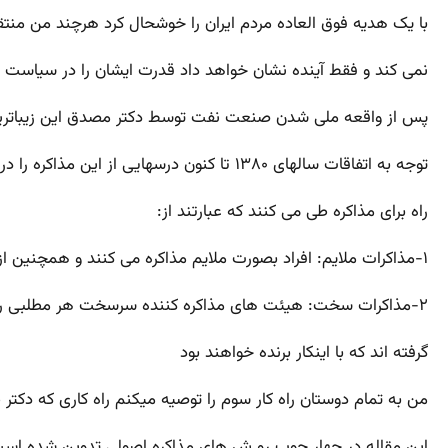
با یک هدیه فوق العاده مردم ایران را خوشحال کرد هرچند من منتق
نمی کند و فقط آینده نشان خواهد داد قدرت ایشان را در سیاست خ
پس از واقعه ملی شدن صنعت نفت توسط دکتر مصدق این زیباتری
توجه به اتفاقات سالهای ۱۳۸۰ تا کنون درسهایی از این مذاکره را در این سلسله مقالات به رشته تحریر در می اورم در مذاکرات حرفه ای عموما افراد غیر حرفه ای معمولا دو
راه برای مذاکره طی می کنند که عبارتند از:
۱-مذاکرات ملایم: افراد بصورت ملایم مذاکره می کنند و همچنین از برخوردهای شخصی اجتناب نموده و از این روی بسیار ساده امتیاز می دهند
۲-مذاکرات سخت: هیئت های مذاکره کننده سرسخت هر مطلبی را به چشم جدالی می بینند که در آن فقط بر مواضع خود پافشاری بیشتری کنند و فقط این مطلب را یاد
گرفته اند که با اینکار برنده خواهند بود
من به تمام دوستان راه کار سوم را توصیه میکنم راه کاری که دکتر 
این مقاله در چهار چوب رو ش های مذاکره اصولی تدوین شده است