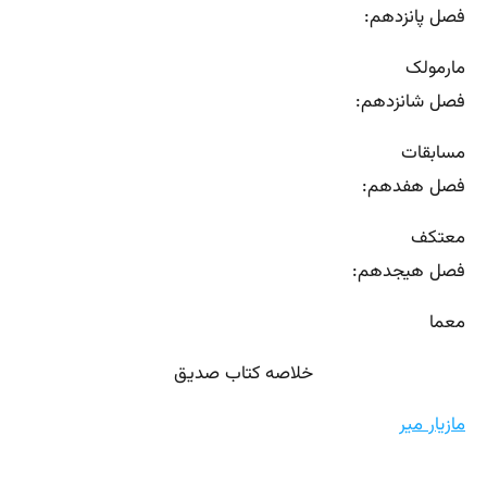
فصل پانزدهم:
مارمولک
فصل شانزدهم:
مسابقات
فصل هفدهم:
معتکف
فصل هیجدهم:
معما
خلاصه کتاب صدیق
مازیار میر