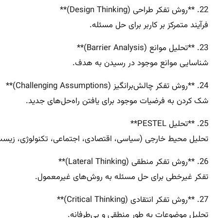
22. **روش تفکر طراحی (Design Thinking)**
فرآیند متمرکز بر کاربر برای حل مسئله.
23. **تحلیل موانع (Barrier Analysis)**
شناسایی موانع موجود در رسیدن به هدف.
24. **روش تفکر چالش‌برانگیز (Challenging Assumptions)**
شک کردن به فرضیات موجود برای یافتن راه‌حل‌های جدید.
25. **تحلیل PESTEL**
تحلیل محیط خارجی (سیاسی، اقتصادی، اجتماعی، تکنولوژی، زیس
26. **روش تفکر منطقی (Lateral Thinking)**
تفکر غیرخطی برای حل مسئله به روش‌های غیرمعمول.
27. **روش تفکر انتقادی (Critical Thinking)**
تحلیل موضوعات به طور منطقی و بی‌طرفانه.