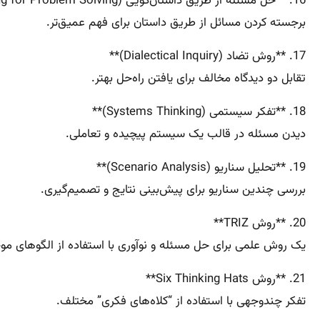
16. **حل مسئله از طریق داستان‌گویی (Storytelling for Problem Solving)**
برجسته کردن مسائل از طریق داستان برای فهم عمیق‌تر.
17. **روش تضاد (Dialectical Inquiry)**
تقابل دو دیدگاه مخالف برای یافتن راه‌حل بهتر.
18. **تفکر سیستمی (Systems Thinking)**
دیدن مسئله در قالب یک سیستم پیچیده و تعاملی.
19. **تحلیل سناریو (Scenario Analysis)**
بررسی چندین سناریو برای پیش‌بینی نتایج و تصمیم‌گیری.
20. **روش TRIZ**
یک روش علمی برای حل مسئله و نوآوری با استفاده از الگوهای موج
21. **روش Six Thinking Hats**
تفکر چندوجهی با استفاده از “کلاه‌های فکری” مختلف.