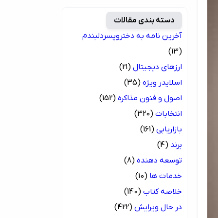
دسته بندی مقالات
آخرین نامه به دختروپسردلبندم
(13)
ارزهای دیجیتال
(21)
اسلایدر ویژه
(35)
اصول و فنون مذاکره
(152)
انتخابات
(320)
بازاریابی
(161)
برند
(4)
توسعه دهنده
(8)
خدمات ها
(10)
خلاصه کتاب
(140)
در حال ویرایش
(422)