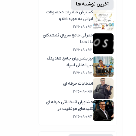
آخرین نوشته ها
گسترش صادرات محصولات
ایرانی به حوزه cis و
کشورهای عربی
2026-08-06
معرفی جامع سریال گمشدگان
یا Lost
2026-08-06
بیزینس‌پلن جامع هلدینگ
بین‌المللی اسپاد
2026-08-06
انتخابات حرفه ای
2026-08-06
مشاوران انتخاباتی حرفه ای
کلیدهای موفقیت در
انتخابات سال1404
2026-08-06