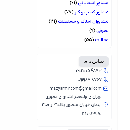
مشاور انتخاباتی
(61)
مشاور کسب و کار
(77)
مشاوران املاک و مستغلات
(31)
معرفی
(9)
مقالات
(55)
تماس با ما
09120054873
09198718767
mazyarmir.com@gmail.com
تهران خ ولیعصر ابتدای خ مطهری
ابتدای خیابان منصور پلاک79 واحد3
روزهای زوج