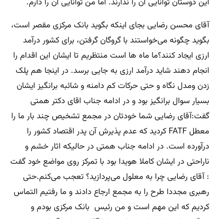
این دوستان توانایی آن را ندارند. اما من توانایی آن را دارم.
آقای محسن رضایی بجای اینکه بگوید بانک مرکزی مقصر است،
بگوید چگونه می‌خواستند با گروگان گرفتن، برای کشور درآمد
ارزی ایجاد کنند؟ما ماه ها است منتظریم تا ایشان این اقدام را
انجام دهند شاید درآمد ارزی به جایی برسد. در اینجا هم پلک
زدن ومدل نگاه و حتی حرکات کم دامنه و شائبه برانگیز ایشان
بسیار سوال برانگیز بود و در ادامه جناب اقای دکتر همتی
گفت:آقای رضایی شما خودتان در مجمع تشخیص چند بار ما را
معطل FATF کردید که عدم پذیرش آن پدر اقتصاد کشور را
درآورده است. در ادامه جناب همتی در حالیکه اثار خشم و
ناراحتی در ایشان کاملا هویدا بود با تمرکز روی مواضع خود گفت
: آقای رضایی چرا به معلول می‌پردازید؟ تعجب می‌کنم.حتی
رهبری مجددا طرح را به مجمع ارجاع دادند و ما رفتیم التماس
کردیم که این مهم است و من رئیس بانک مرکزی بودم و