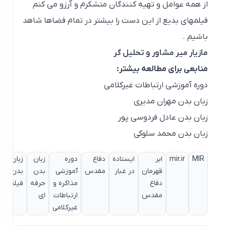
از همه عوامل و تهیه کنندگان متشکرم و آرزو می کنم
فیلمهای بدیع از این دست را بیشتر در تمام فضاها شاهد
باشیم .
مازیار میر مشاور و تحلیل گر
منابعی برای مطالعه بیشتر:
دوره آموزشی ارتباطات غیرکلامی
زبان بدن مهران مدیری
زبان بدن عادل فردوسی پور
زبان بدن محمد سلوکی
MIR
mir.ir
ابر
ایستاده
دفاع
دوره
زبان
زبان
زبان
قهرمان
در غبار
مقدس
آموزشی
بدن
بدن
بدن
دفاع
مذاکره و
حرفه
فیلم
فیلم
مقدس
ارتباطات
ای
ایستاد
غیرکلامی
در غبا