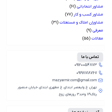
مشاور انتخاباتی
(61)
مشاور کسب و کار
(77)
مشاوران املاک و مستغلات
(31)
معرفی
(9)
مقالات
(55)
تماس با ما
09120054873
09198718767
mazyarmir.com@gmail.com
تهران خ ولیعصر ابتدای خ مطهری ابتدای خیابان منصور
پلاک79 واحد3 روزهای زوج