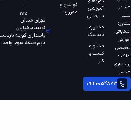
دوره‌های
قوانین و
-
شما در
آموزشی
مقررارت
2025
مسیر
سازمانی
تهران میدان
مشاوره
مشاوره
نوبنیاد،خیابان
انتخاباتی،
برندینگ
پاسداران،کوچه نارنجستان
آموزش
دوم طبقه سوم واحد 301
مشاوره
تخصصی
کسب و
املاک و
کار
برندسازی
شخصی.
09120054873