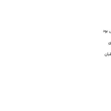
ی
بان