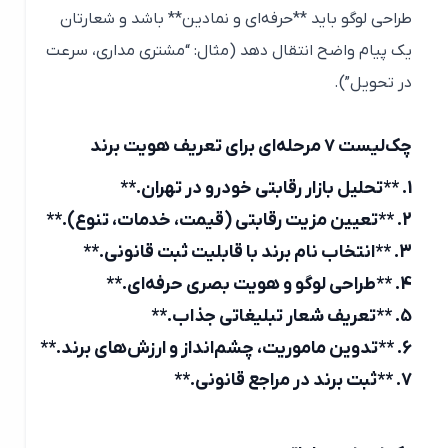
طراحی لوگو باید **حرفه‌ای و نمادین** باشد و شعارتان
یک پیام واضح انتقال دهد (مثال: “مشتری مداری، سرعت
در تحویل”).
چک‌لیست ۷ مرحله‌ای برای تعریف هویت برند
1. **تحلیل بازار رقابتی خودرو در تهران.**
2. **تعیین مزیت رقابتی (قیمت، خدمات، تنوع).**
3. **انتخاب نام برند با قابلیت ثبت قانونی.**
4. **طراحی لوگو و هویت بصری حرفه‌ای.**
5. **تعریف شعار تبلیغاتی جذاب.**
6. **تدوین ماموریت، چشم‌انداز و ارزش‌های برند.**
7. **ثبت برند در مراجع قانونی.**