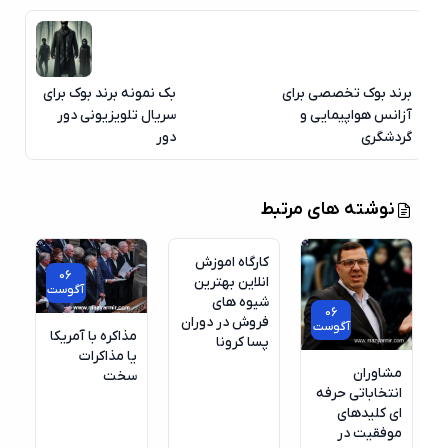
برند بوک تخصصی برای
بک نمونه برند بوک برای
آزانس هواپیمایی و
سریال تلویزیونی دور
گردشگری
دور
06
نوشته های مرتبط
آگوست
کارگاه اموزش
06
انلاین بهترین
آگوست
شیوه های
06
فروش در دوران
آگوست
مذاکره با آمریکا
پسا کرونا
یا مذاکرات
مشاوران
سخت
انتخاباتی حرفه
ای کلیدهای
موفقیت در