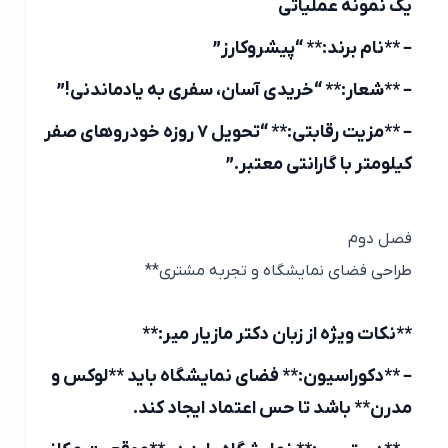
یک نمونه عملیاتی
– **نام برند:** “پیشروکارز”
– **شعار:** “خریدی آسان، سفری به یادماندنی!”
– **مزیت رقابتی:** “تحویل ۷ روزه خودروهای صفر
کیلومتر با گارانتی معتبر.”
فصل دوم
طراحی فضای نمایشگاه و تجربه مشتری**
**نکات ویژه از زبان دکتر مازیار میر:**
– **دکوراسیون:** فضای نمایشگاه باید **لوکس و
مدرن** باشد تا حس اعتماد ایجاد کند.