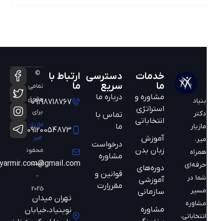
©
خدمات
دسترسی
ارتباط با
ما
سریع
ما
تمامی
مشاوره و
درباره ما
حقوق
بنیاد
09198718767
استراتژی
برای
دکتر
تماس با
انتخاباتی
مازیار
ما
مازیار
09120054873
میر
آموزش
میر،
درخواست
زبان بدن
محفوظ
همراه
مشاوره
است
mazyarmir.com@gmail.com
حرفه‌ای
دوره‌های
قوانین و
-
شما در
آموزشی
مقررارت
2025
مسیر
سازمانی
تهران میدان
مشاوره
مشاوره
نوبنیاد،خیابان
انتخاباتی،