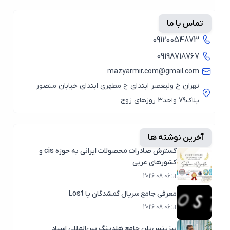
تماس با ما
09120054873
09198718767
mazyarmir.com@gmail.com
تهران خ ولیعصر ابتدای خ مطهری ابتدای خیابان منصور
پلاک79 واحد3 روزهای زوج
آخرین نوشته ها
گسترش صادرات محصولات ایرانی به حوزه cis و
کشورهای عربی
2026-08-06
معرفی جامع سریال گمشدگان یا Lost
2026-08-06
بیزینس‌پلن جامع هلدینگ بین‌المللی اسپاد