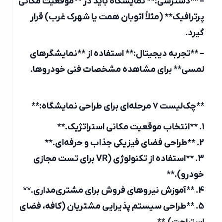
– **دسترسی:** نمایشگاه باید در **موقعیت مکانی
پرترافیک** (مثلاً اتوبان همت یا شهرک غرب) قرار
گیرد.
– **تجربه دیجیتال:** استفاده از **نمایشگرهای
لمسی** برای مشاهده مشخصات فنی خودروها.
**چک‌لیست ۷ مرحله‌ای برای طراحی نمایشگاه:**
1. **انتخاب موقعیت مکانی استراتژیک.**
2. **طراحی فضای فیزیکی جذاب و حرفه‌ای.**
3. **استفاده از تکنولوژی (VR برای تست مجازی
خودرو).**
4. **آموزش نیروهای فروش برای مشتری‌مداری.**
5. **طراحی سیستم پذیرایی مشتریان (کافه، فضای