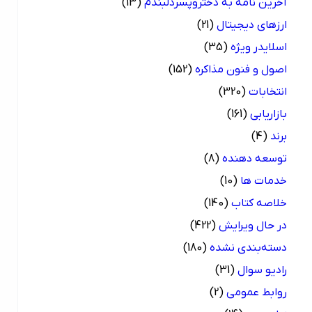
آخرین نامه به دختروپسردلبندم
(13)
ارزهای دیجیتال
(21)
اسلایدر ویژه
(35)
اصول و فنون مذاکره
(152)
انتخابات
(320)
بازاریابی
(161)
برند
(4)
توسعه دهنده
(8)
خدمات ها
(10)
خلاصه کتاب
(140)
در حال ویرایش
(422)
دسته‌بندی نشده
(180)
رادیو سوال
(31)
روابط عمومی
(2)