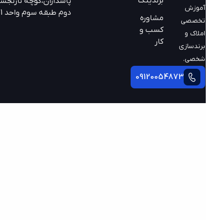
برندینگ
پاسداران،کوچه نارنجستان
آموزش
دوم طبقه سوم واحد 301
مشاوره
تخصصی
کسب و
املاک و
کار
برندسازی
شخصی.
09120054873