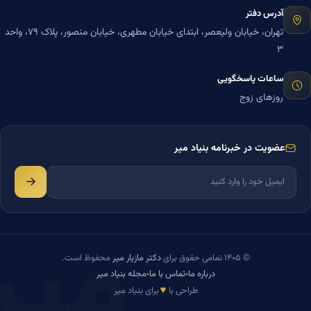
آدرس دفتر
تهران، خیابان ولیعصر، ابتدای خیابان مطهری، خیابان منصور، پلاک ۷۹، واحد
۳
ساعات پاسخگویی
روزهای زوج
عضویت در خبرنامه بنیاد میر
میر
© ۱۴۰۵ تمامی حقوق برای
دکتر مازیار میر
محفوظ است.
درباره ما
تماس با ما
مجله بنیاد میر
♥
طراحی با
برای بنیاد میر