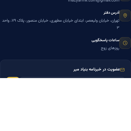
mazyarmir.com@gmail.com
آدرس دفتر
تهران، خیابان ولیعصر، ابتدای خیابان مطهری، خیابان منصور، پلاک ۷۹، واحد
۳
ساعات پاسخگویی
روزهای زوج
عضویت در خبرنامه بنیاد میر
میر
© ۱۴۰۵ تمامی حقوق برای
دکتر مازیار میر
محفوظ است.
درباره ما
تماس با ما
مجله بنیاد میر
♥
طراحی با
برای بنیاد میر