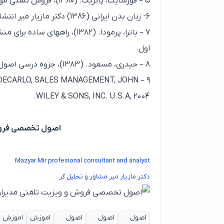
5 – فورسایت، پاتریک. (۱۳۸۰)، فروش تلفنی موفق، ترجمه گروه کارشناسان ایران، انتشارات کیفیت و مدیریت، چاپ اول.
6- زبان بدن ایرانی (1386) دکتر مازیار میر انتشارات صداقت چاپ هفتم
7 – باترا، پرمودا. (۱۳۸۲)، ر
اول.
8 – حیدری، مسعود. (۱۳۸۳)، جزوه درسی اصول و فنون مذاکره در سازمان مدیریت صنعتی.
E.DECARLO, SALES MANAGEMENT, JOHN
WILEY & SONS, INC. U.S.A, 2004.
اصول تخصصی فروش و
Mazyar Mir profesional consultant and analyst
دکتر مازیار میر مشاور و تحلیل گر
اصول
اصول
اصول
اموزش
اموزش