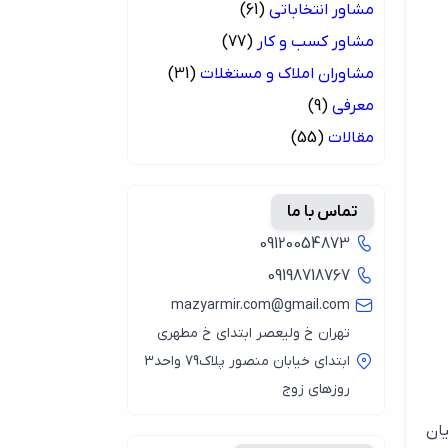
مشاور انتخاباتی
(61)
مشاور کسب و کار
(77)
مشاوران املاک و مستغلات
(31)
معرفی
(9)
مقالات
(55)
تماس با ما
09120054873
09198718767
mazyarmir.com@gmail.com
تهران خ ولیعصر ابتدای خ مطهری
ابتدای خیابان منصور پلاک79 واحد3
روزهای زوج
یان