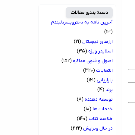
دسته بندی مقالات
آخرین نامه به دختروپسردلبندم
(13)
ارزهای دیجیتال
(21)
اسلایدر ویژه
(35)
اصول و فنون مذاکره
(152)
انتخابات
(320)
بازاریابی
(161)
برند
(4)
توسعه دهنده
(8)
خدمات ها
(10)
خلاصه کتاب
(140)
در حال ویرایش
(422)