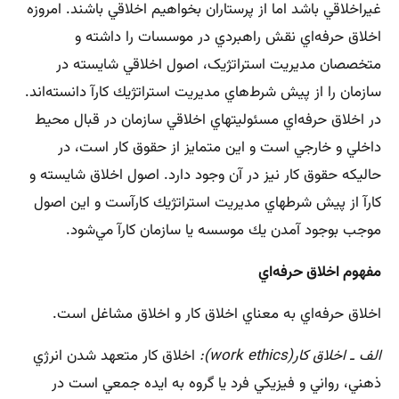
غيراخلاقي باشد اما از پرستاران بخواهيم اخلاقي باشند. امروزه
اخلاق حرفه‌اي نقش راهبردي در موسسات را داشته و
متخصصان مديريت استراتژيک، اصول اخلاقي شايسته در
سازمان را از پيش شرط‌هاي مديريت استراتژيك كارآ دانسته‌اند.
در اخلاق حرفه‌اي مسئوليتهاي اخلاقي سازمان در قبال محيط
داخلي و خارجي است و اين متمايز از حقوق كار است، در
حاليكه حقوق كار نيز در آن وجود دارد. اصول اخلاق شايسته و
كارآ از پيش شرطهاي مديريت استراتژيك كارآست و اين اصول
موجب بوجود آمدن يك موسسه يا سازمان كارآ مي‌شود.
مفهوم اخلاق حرفه‌اي
اخلاق حرفه‌اي به معناي اخلاق كار و اخلاق مشاغل است.
الف ـ اخلاق كار(
work ethics
):
اخلاق كار متعهد شدن انرژي
ذهني، رواني و فيزيكي فرد يا گروه به ايده جمعي است در