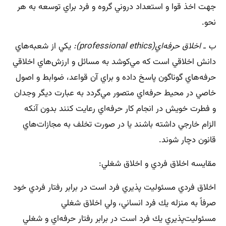
جهت اخذ قوا و استعداد دروني گروه و فرد براي توسعه به هر
نحو.
ب ـ اخلاق حرفه‌اي
(professional ethics)
:
يكي از شعبه‌هاي
دانش اخلاقي است كه مي‌كوشد به مسائل و ارزش‌هاي اخلاقي
حرفه‌هاي گوناگون پاسخ داده و براي آن قواعد، ضوابط و اصول
خاصي در محيط حرفه‌اي متصور مي‌گردد به عبارت ديگر وجدان
و فطرت خويش در انجام كار حرفه‌اي رعايت كنند بدون آنكه
الزام خارجي داشته باشند يا در صورت تخلف به مجازات‌هاي
قانون دچار شوند.
مقايسه اخلاق فردي و اخلاق شغلي:
اخلاق فردي مسئوليت پذيري فرد است در برابر رفتار فردي خود
صرفاً به منزله يك فرد انساني، ولي اخلاق شغلي
مسئوليت‌پذيري يك فرد است در برابر رفتار حرفه‌اي و شغلي