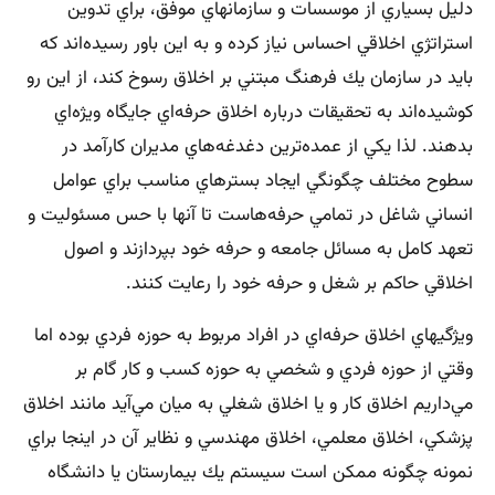
دليل بسياري از موسسات و سازمانهاي موفق، براي تدوين
استراتژي اخلاقي احساس نياز كرده و به اين باور رسيده‌اند كه
بايد در سازمان يك فرهنگ مبتني بر اخلاق رسوخ كند، از اين رو
كوشيده‌اند به تحقيقات درباره اخلاق حرفه‌اي جايگاه ويژه‌اي
بدهند. لذا يكي از عمده‌ترين دغدغه‌هاي مديران كارآمد در
سطوح مختلف چگونگي ايجاد بسترهاي مناسب براي عوامل
انساني شاغل در تمامي حرفه‌هاست تا آنها با حس مسئوليت و
تعهد كامل به مسائل جامعه و حرفه خود بپردازند و اصول
اخلاقي حاكم بر شغل و حرفه خود را رعايت كنند.
ويژگيهاي اخلاق حرفه‌اي در افراد مربوط به حوزه فردي بوده اما
وقتي از حوزه فردي و شخصي به حوزه كسب و كار گام بر
مي‌داريم اخلاق كار و يا اخلاق شغلي به ميان مي‌آيد مانند اخلاق
پزشكي، اخلاق معلمي، اخلاق مهندسي و نظاير آن در اينجا براي
نمونه چگونه ممكن است سيستم يك بيمارستان يا دانشگاه