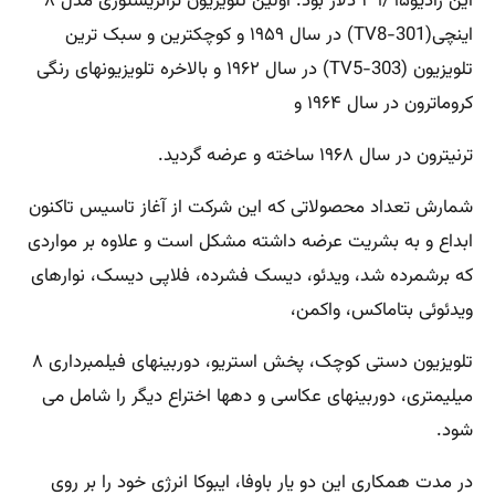
این رادیو۳۹/۹۵ دلار بود. اولین تلویزیون ترانزیستوری مدل ۸
اینچی(TV8-301) در سال ۱۹۵۹ و کوچکترین و سبک ترین
تلویزیون (TV5-303) در سال ۱۹۶۲ و بالاخره تلویزیونهای رنگی
کروماترون در سال ۱۹۶۴ و
ترنیترون در سال ۱۹۶۸ ساخته و عرضه گردید.
شمارش تعداد محصولاتی که این شرکت از آغاز تاسیس تاکنون
ابداع و به بشریت عرضه داشته مشکل است و علاوه بر مواردی
که برشمرده شد، ویدئو، دیسک فشرده، فلاپی دیسک، نوارهای
ویدئوئی بتاماکس، واکمن،
تلویزیون دستی کوچک، پخش استریو، دوربینهای فیلمبرداری ۸
میلیمتری، دوربینهای عکاسی و دهها اختراع دیگر را شامل می
شود.
در مدت همکاری این دو یار باوفا، ایبوکا انرژی خود را بر روی