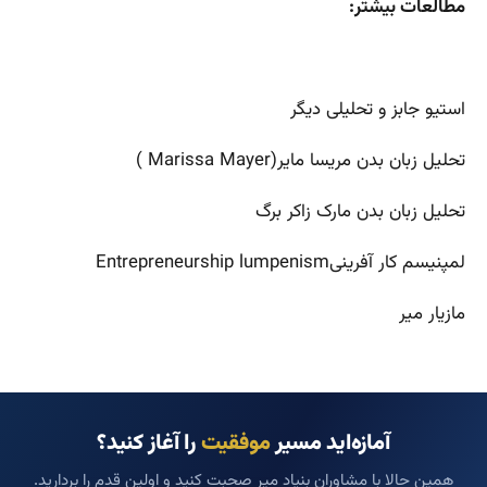
مطالعات بیشتر:
استیو جابز و تحلیلی دیگر
تحلیل زبان بدن مریسا مایر(Marissa Mayer )
تحلیل زبان بدن مارک زاکر برگ
لمپنیسم کار آفرینیEntrepreneurship lumpenism
مازیار میر
آمازه‌اید مسیر
موفقیت
را آغاز کنید؟
همین حالا با مشاوران بنیاد میر صحبت کنید و اولین قدم را بردارید.