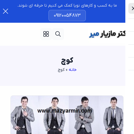
ما به کسب و کارهای نوپا کمک می کنیم تا حرفه ای شوند.
09120054873
کوچ
خانه
»
کوچ