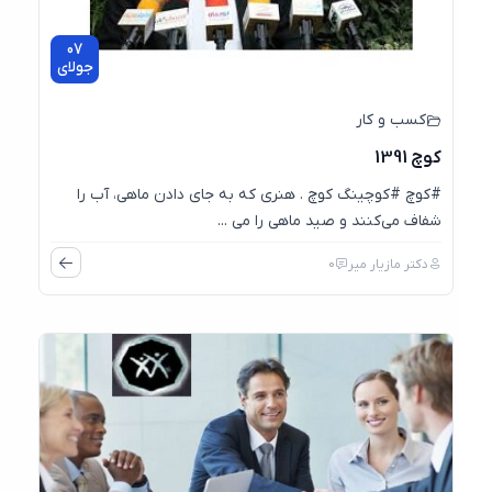
07
جولای
کسب و کار
کوچ 1391
#کوچ #کوچینگ کوچ . هنری که به جای دادن ماهی، آب را
شفاف می‌کنند و صید ماهی را می ...
دکتر مازیار میر
0