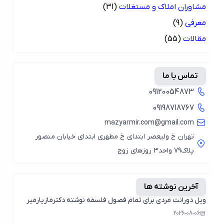
مشاوران املاک و مستغلات
(31)
معرفی
(9)
مقالات
(55)
تماس با ما
09120054873
09198718767
mazyarmir.com@gmail.com
تهران خ ولیعصر ابتدای خ مطهری ابتدای خیابان منصور
پلاک79 واحد3 روزهای زوج
آخرین نوشته ها
ویل دورانت مردی برای تمام فصول فلسفه نوشته دکترمازیارمیر
2026-08-06