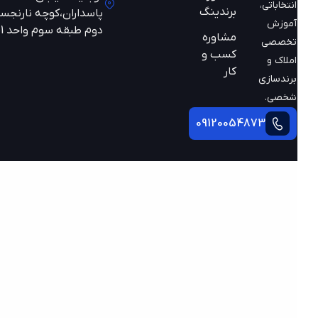
انتخاباتی،
برندینگ
پاسداران،کوچه نارنجستان
آموزش
دوم طبقه سوم واحد 301
مشاوره
تخصصی
کسب و
املاک و
کار
برندسازی
شخصی.
09120054873