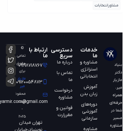
مشاورانتخابات
©
خدمات
دسترسی
ارتباط با
ما
سریع
ما
تمامی
مشاوره و
درباره ما
حقوق
بنیاد
09198718767
استراتژی
برای
دکتر
تماس با
انتخاباتی
مازیار
ما
مازیار
09120054873
میر
آموزش
میر،
درخواست
زبان بدن
محفوظ
همراه
مشاوره
است
mazyarmir.com@gmail.com
حرفه‌ای
دوره‌های
قوانین و
-
شما در
آموزشی
مقررارت
2025
مسیر
سازمانی
تهران میدان
مشاوره
مشاوره
نوبنیاد،خیابان