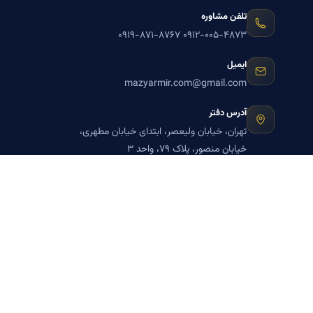
تلفن مشاوره
۰۹۱۹-۸۷۱-۸۷۶۷
۰۹۱۲-۰۰۵-۴۸۷۳
ایمیل
mazyarmir.com@gmail.com
آدرس دفتر
تهران، خیابان ولیعصر، ابتدای خیابان مطهری،
خیابان منصور، پلاک ۷۹، واحد ۳
ساعات پاسخگویی
روزهای زوج
عضویت در خبرنامه بنیاد میر