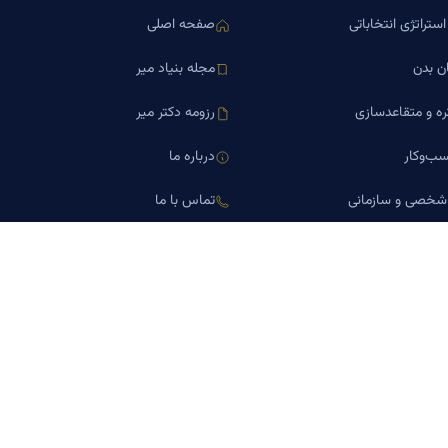
ستراتژی انتخاباتی
صفحه اصلی
ن بدن
مجله بنیاد میر
ره و متقاعدسازی
رزومه دکتر میر
ب‌وکار
درباره ما
 شخصی و سازمانی
تماس با ما
اورین املاک
کلینیک کسب‌وکار دکتر میر