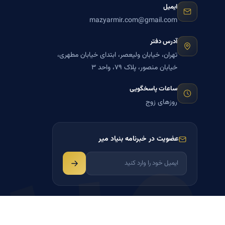
ایمیل
mazyarmir.com@gmail.com
آدرس دفتر
تهران، خیابان ولیعصر، ابتدای خیابان مطهری،
خیابان منصور، پلاک ۷۹، واحد ۳
میر
ساعات پاسخگویی
روزهای زوج
عضویت در خبرنامه بنیاد میر
♥
طراحی با
برای بنیاد میر