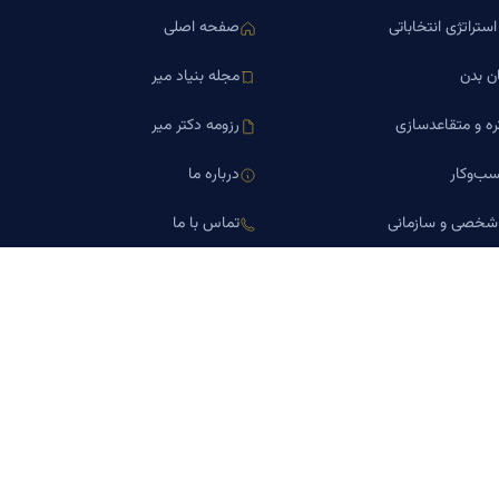
ستراتژی انتخاباتی
صفحه اصلی
ن بدن
مجله بنیاد میر
ره و متقاعدسازی
رزومه دکتر میر
ب‌وکار
درباره ما
 شخصی و سازمانی
تماس با ما
اورین املاک
کلینیک کسب‌وکار دکتر میر