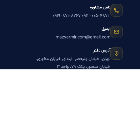
تلفن مشاوره
۰۹۱۹-۸۷۱-۸۷۶۷
۰۹۱۲-۰۰۵-۴۸۷۳
ایمیل
mazyarmir.com@gmail.com
آدرس دفتر
تهران، خیابان ولیعصر، ابتدای خیابان مطهری،
خیابان منصور، پلاک ۷۹، واحد ۳
ساعات پاسخگویی
روزهای زوج
عضویت در خبرنامه بنیاد میر