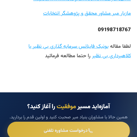
مازیار میر مشاور محقق و پژوهشگر انتخابات
09198718767
لطفا مقاله
یونیک فاینانس سرمایه گذاری بی نظیر یا
کلاهبرداری بی نظیر
را حتما مطالعه فرمائید
آمازه‌اید مسیر
موفقیت
را آغاز کنید؟
همین حالا با مشاوران بنیاد میر صحبت کنید و اولین قدم را بردارید.
درخواست مشاوره تلفنی