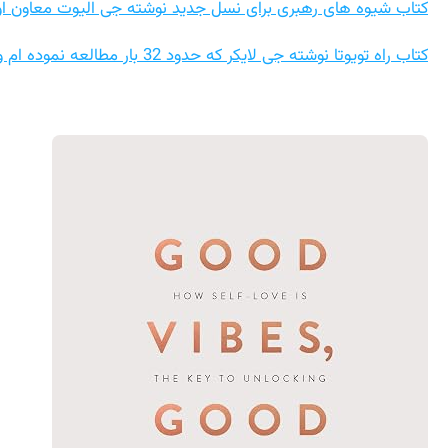
کتاب شیوه های رهبری برای نسل جدید نوشته جی الیوت معاون اول اپل که حقیر 65 بار خوانده
کتاب راه تویوتا نوشته جی لایکر که حدود 32 بار مطالعه نموده ام و خارق العاده است….