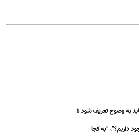
ید به وضوح تعریف شود تا
جود داریم؟”، “به کجا