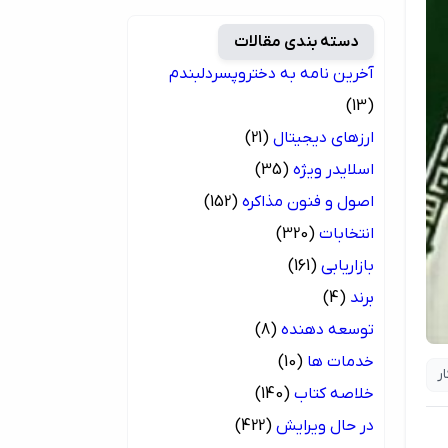
دسته بندی مقالات
آخرین نامه به دختروپسردلبندم
(13)
ارزهای دیجیتال
(21)
اسلایدر ویژه
(35)
اصول و فنون مذاکره
(152)
انتخابات
(320)
بازاریابی
(161)
برند
(4)
توسعه دهنده
(8)
خدمات ها
(10)
ر
خلاصه کتاب
(140)
در حال ویرایش
(422)