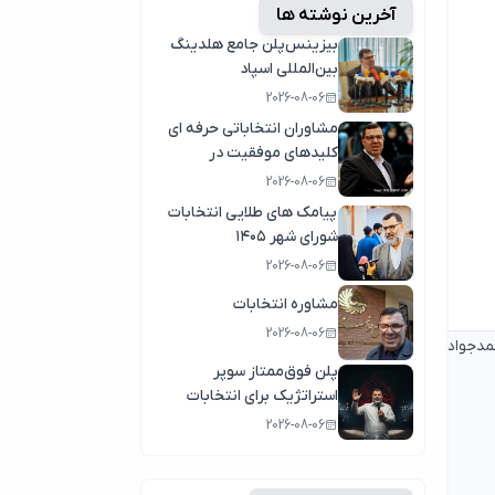
آخرین نوشته ها
بیزینس‌پلن جامع هلدینگ
بین‌المللی اسپاد
2026-08-06
مشاوران انتخاباتی حرفه ای
کلیدهای موفقیت در
انتخابات سال1404
2026-08-06
پیامک های طلایی انتخابات
شورای شهر ۱۴۰۵
2026-08-06
مشاوره انتخابات
2026-08-06
حمدجوادظریف
مازیارمیرتحلیلگرظریف
پلن فوق‌ممتاز سوپر
استراتژیک برای انتخابات
2026-08-06