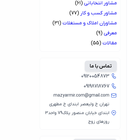
مشاور انتخاباتی
(61)
مشاور کسب و کار
(77)
مشاوران املاک و مستغلات
(31)
معرفی
(9)
مقالات
(55)
تماس با ما
09120054873
09198718767
mazyarmir.com@gmail.com
تهران خ ولیعصر ابتدای خ مطهری
ابتدای خیابان منصور پلاک79 واحد3
روزهای زوج