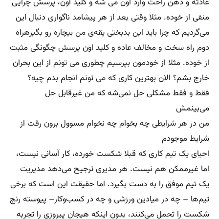
عادته و ذهن راحت وارد اون می شه و کلید اون، پرسش چرایی
منفی از خوده. مثلا وقتی بعد از هر پیشامد ناگواری دنبال این
می‌گردیم که چرا باید این بدبختی یقه‌ی من بیچاره رو بگیرهراه
دوم راه سخت و مخالف عاده و کلید اون پرسش چگونگی مثبت
از خوده. مثلا از خودمون بپرسیم چطوری می تونم از این بحران
خارج بشم؟ الان بهترین کاری که می تونم انجام بدم چیه؟
فقط و فقط مشکلی حل نمی‌شه که من غیرقابل حل
می‌بینمش
من در هر شرایطی چه بخوام چه نخوام مسوول برون رفت از
شرایط موجودم
احیای یک تیم کاری که قبلا شکست خورده، کار آسانی نیست،
اما غیرممکن هم نیست. هر مدیری ترجیح می‌دهد مدیریت
یک تیم موفق را به دست بگیرد. اما حقیقت این است که برخی
تیم‌ها – چه در میادین ورزشی و چه در کسب‌وکار– پیوسته رنج
شکست را تحمل می‌کنند، بدون اینکه هیجان پیروزی را تجربه