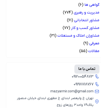
گواهی ها
(6)
مدیریت و رهبری
(774)
مشاور انتخاباتی
(61)
مشاور کسب و کار
(77)
مشاوران املاک و مستغلات
(31)
معرفی
(9)
مقالات
(55)
تماس با ما
09120054873
09198718767
mazyarmir.com@gmail.com
تهران خ ولیعصر ابتدای خ مطهری ابتدای خیابان منصور
پلاک79 واحد3 روزهای زوج