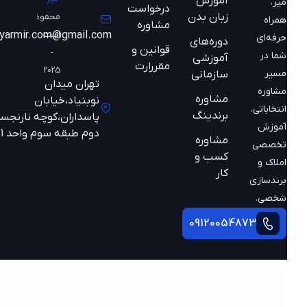
آموزش
میر،
درخواست
زبان بدن
محفوظ
همراه
مشاوره
است
mazyarmir.com@gmail.com
حرفه‌ای
دوره‌های
قوانین و
-
شما در
آموزشی
مقررارت
2025
مسیر
سازمانی
تهران میدان
مشاوره
مشاوره
نوبنیاد،خیابان
انتخاباتی،
برندینگ
پاسداران،کوچه نارنجستان
آموزش
دوم طبقه سوم واحد 301
مشاوره
تخصصی
کسب و
املاک و
کار
برندسازی
شخصی.
09120054873