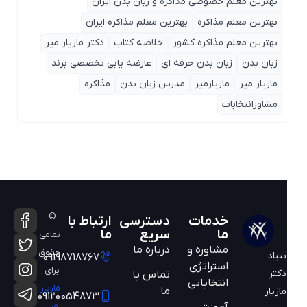
بهترین معلم خصوصی مذاکره و زبان بدن ایران
بهترین معلم مذاکره
بهترین معلم مذاکره ایران
بهترین معلم مذاکره کشور
خلاصه کتاب
دکتر مازیار میر
زبان بدن
زبان بدن حرفه ای
عارضه یابی تخصصی برند
مازیار میر
مازیارمیر
مدرس زبان بدن
مذاکره
مشاورانتخابات
©
خدمات
دسترسی
ارتباط با
ما
سریع
ما
تمامی
مشاوره و
درباره ما
حقوق
بنیاد
09198718767
استراتژی
برای
دکتر
تماس با
انتخاباتی
مازیار
ما
مازیار
09120054873
میر