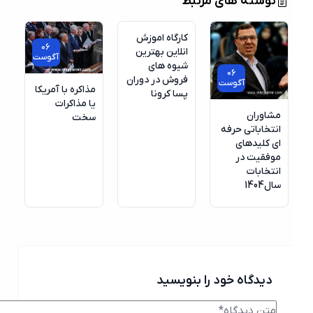
نوشته های مرتبط
آگوست
کارگاه اموزش
06
انلاین بهترین
آگوست
شیوه های
06
فروش در دوران
آگوست
مذاکره با آمریکا
پسا کرونا
یا مذاکرات
مشاوران
سخت
انتخاباتی حرفه
ای کلیدهای
موفقیت در
انتخابات
سال1404
دیدگاه خود را بنویسید