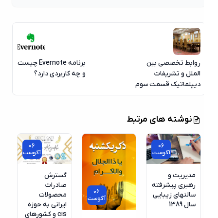
روابط تخصصی بین
برنامه Evernote چیست
الملل و تشریفات
و چه کاربردی دارد؟
دیپلماتیک قسمت سوم
نوشته های مرتبط
06
06
آگوست
آگوست
مدیریت و
گسترش
رهبری پیشرفته
صادرات
06
سالنهای زیبایی
محصولات
آگوست
سال 1389
ایرانی به حوزه
cis و کشورهای