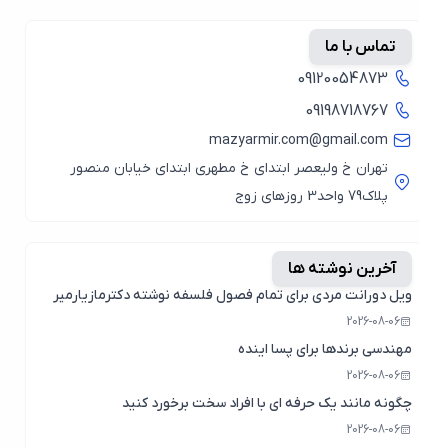
تماس با ما
09120054873
09198718767
mazyarmir.com@gmail.com
تهران خ ولیعصر ابتدای خ مطهری ابتدای خیابان منصور
پلاک79 واحد3 روزهای زوج
آخرین نوشته ها
ویل دورانت مردی برای تمام فصول فلسفه نوشته دکترمازیارمیر
2026-08-06
مهندسی برندها برای پسا اینده
2026-08-06
چگونه مانند یک حرفه ای با افراد سخت برخورد کنید
2026-08-06