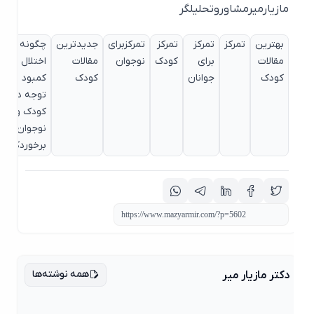
مازیارمیرمشاوروتحلیلگر
بهترین
تمرکز
تمرکز
تمرکز
تمرکزبرای
جدیدترین
چگونه با
دکت
مقالات
برای
کودک
نوجوان
مقالات
اختلال
زبا
کودک
جوانان
کودک
کمبود
توجه در
کودک و
نوجوان
برخوردکنیم
همه نوشته‌ها
دکتر مازیار میر