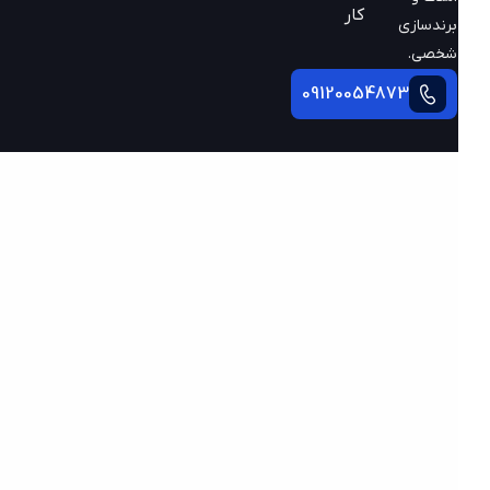
کار
برندسازی
شخصی.
09120054873