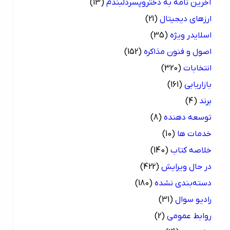
آخرین نامه به دختروپسردلبندم
(13)
ارزهای دیجیتال
(21)
اسلایدر ویژه
(35)
اصول و فنون مذاکره
(152)
انتخابات
(320)
بازاریابی
(161)
برند
(4)
توسعه دهنده
(8)
خدمات ها
(10)
خلاصه کتاب
(140)
در حال ویرایش
(422)
دسته‌بندی نشده
(180)
رادیو سوال
(31)
روابط عمومی
(2)