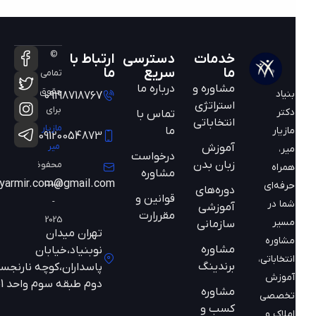
©
خدمات
دسترسی
ارتباط با
ما
سریع
ما
تمامی
مشاوره و
درباره ما
حقوق
بنیاد
09198718767
استراتژی
برای
دکتر
تماس با
انتخاباتی
مازیار
ما
مازیار
09120054873
میر
آموزش
میر،
درخواست
زبان بدن
محفوظ
همراه
مشاوره
است
mazyarmir.com@gmail.com
حرفه‌ای
دوره‌های
قوانین و
-
شما در
آموزشی
مقررارت
2025
مسیر
سازمانی
تهران میدان
مشاوره
مشاوره
نوبنیاد،خیابان
انتخاباتی،
برندینگ
پاسداران،کوچه نارنجستان
آموزش
دوم طبقه سوم واحد 301
مشاوره
تخصصی
کسب و
املاک و