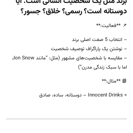
برند مثل یک شخصیت انسانی است. آیا
دوستانه است؟ رسمی؟ خلاق؟ جسور؟
📌 **فعالیت:**
– انتخاب 5 صفت اصلی برند
– نوشتن یک پاراگراف توصیف شخصیت
– مقایسه با شخصیت‌های مشهور (مثل: “مانند Jon Snow
اما با سبک زندگی مدرن”)
📘 **مثال:**
> Innocent Drinks – دوستانه، ساده، صادق