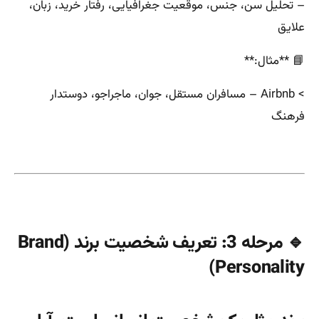
– تحلیل سن، جنس، موقعیت جغرافیایی، رفتار خرید، زبان،
علایق
📘 **مثال:**
> Airbnb – مسافران مستقل، جوان، ماجراجو، دوستدار
فرهنگ
🔹 مرحله 3: تعریف شخصیت برند (Brand
Personality)