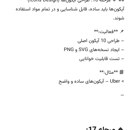
## 🔹 مرحله 16: طراحی آیکون‌ها (Icons Design)
آیکون‌ها باید ساده، قابل شناسایی و در تمام مواد استفاده
شوند.
📌 **فعالیت:**
– طراحی 10 آیکون اصلی
– ایجاد نسخه‌های SVG و PNG
– تست قابلیت خوانایی
📘 **مثال:**
> Uber – آیکون‌های ساده و واضح
—
🔹 مرحله 17: