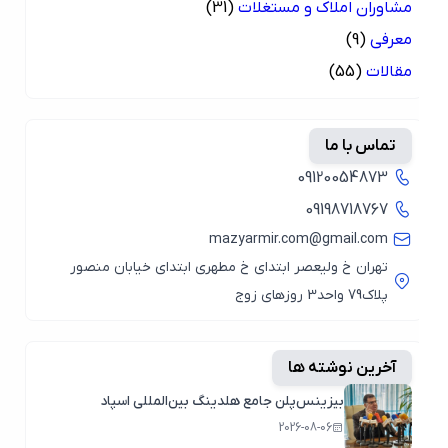
مشاوران املاک و مستغلات
(31)
معرفی
(9)
مقالات
(55)
تماس با ما
09120054873
09198718767
mazyarmir.com@gmail.com
تهران خ ولیعصر ابتدای خ مطهری ابتدای خیابان منصور
پلاک79 واحد3 روزهای زوج
آخرین نوشته ها
بیزینس‌پلن جامع هلدینگ بین‌المللی اسپاد
2026-08-06