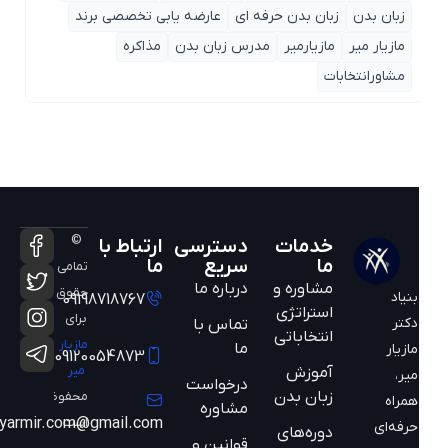
زبان بدن
زبان بدن حرفه ای
عارضه یابی تخصصی برند
مازیار میر
مازیارمیر
مدرس زبان بدن
مذاکره
مشاورانتخابات
©
خدمات
دسترسی
ارتباط با
ما
سریع
ما
تمامی
مشاوره و
درباره ما
حقوق
بنیاد
09198718767
استراتژی
برای
دکتر
تماس با
انتخاباتی
مازیار
ما
مازیار
09120054873
میر
آموزش
میر،
درخواست
زبان بدن
محفوظ
همراه
مشاوره
است
mazyarmir.com@gmail.com
حرفه‌ای
دوره‌های
قوانین و