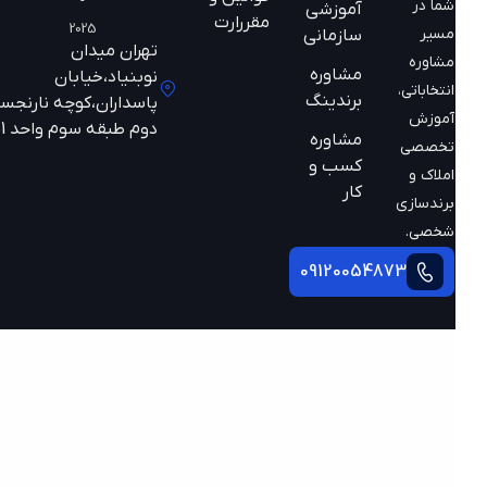
-
شما در
آموزشی
مقررارت
2025
مسیر
سازمانی
تهران میدان
مشاوره
مشاوره
نوبنیاد،خیابان
انتخاباتی،
برندینگ
پاسداران،کوچه نارنجستان
آموزش
دوم طبقه سوم واحد 301
مشاوره
تخصصی
کسب و
املاک و
کار
برندسازی
شخصی.
09120054873