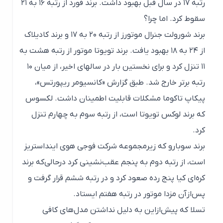
رتبه ۱۷ در سال قبل بهبود داشت. برند فورد از رتبه ۱۶ به ۲۱
سقوط کرد. اما چرا؟
برند شورولت جنرال موتورز از رتبه ۲۰ به ۱۷ و برند کادیلاک
از ۲۴ به ۱۸ بهبود یافت. برند تویوتا موتور از رتبه هشت به
۱۱ تنزل کرد و برای نخستین بار در سالهای اخیر، از میان ۱۰
رتبه برتر خارج شد. طبق گزارش «کانسیومر ریپورتس»،
پیکاپ تاکوما مشکلات قابلیت اطمینان داشت. لکسوس
که برند لوکس تویوتا است، از رتبه سوم به چهارم تنزل
کرد.
برند سوبارو که زیرمجموعه شرکت فوجی هوی اینداستریز
است، از رتبه دوم به پنجم عقب‌نشینی کرد درحالی‌که برند
کره‌ای کیا پنج رده صعود کرد و در رتبه ششم قرار گرفت و
پس‌ازآن مزدا موتور در رتبه هفتم ایستاد.
تسلا که پیش‌ازاین به دلیل نداشتن مدل‌های کافی